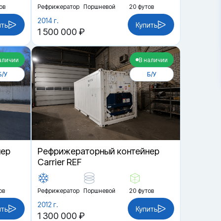
ов
Рефрижератор
Поршневой
20 футов
2014 г.
ить
Купить
1 500 000 ₽
аличии
В наличии
Б/У
Б/У
нер
Рефрижераторный контейнер
Carrier REF
ов
Рефрижератор
Поршневой
20 футов
2012 г.
ить
Купить
1 300 000 ₽