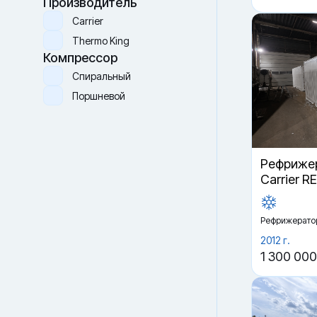
Производитель
Carrier
Thermo King
Компрессор
Спиральный
Поршневой
Рефрижер
Carrier R
Рефрижерато
2012 г.
1 300 000