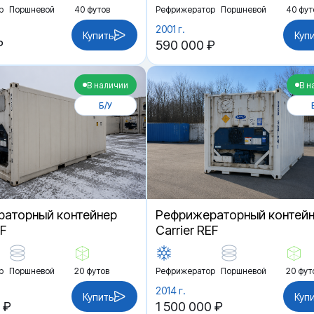
р
Поршневой
40 футов
Рефрижератор
Поршневой
40 фут
2001 г.
Купить
Куп
₽
590 000 ₽
В наличии
В н
Б/У
аторный контейнер
Рефрижераторный контей
EF
Carrier REF
р
Поршневой
20 футов
Рефрижератор
Поршневой
20 фут
2014 г.
Купить
Куп
 ₽
1 500 000 ₽