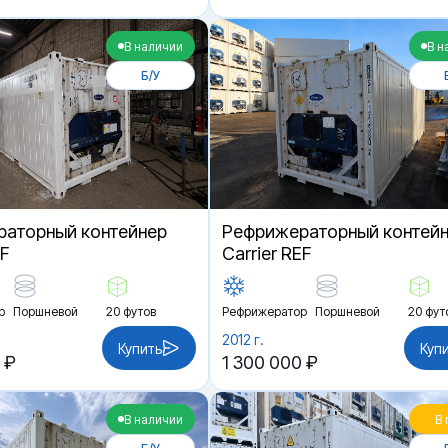
В наличии
В н
Б/У
аторный контейнер
Рефрижераторный контей
EF
Carrier REF
р
Поршневой
20 футов
Рефрижератор
Поршневой
20 фут
2012 г.
Купить
Куп
 ₽
1 300 000 ₽
В наличии
В 