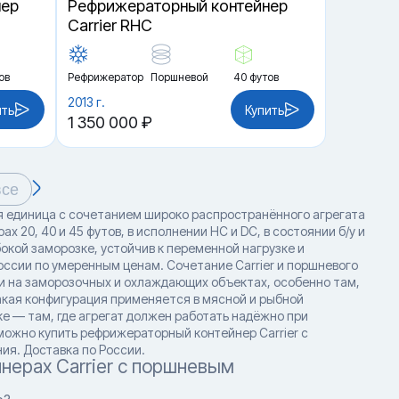
нер
Рефрижераторный контейнер
Carrier RHC
ов
Рефрижератор
Поршневой
40 футов
2013 г.
ить
Купить
1 350 000 ₽
все
 единица с сочетанием широко распространённого агрегата
 20, 40 и 45 футов, в исполнении HC и DC, в состоянии б/у и
бокой заморозке, устойчив к переменной нагрузке и
ссии по умеренным ценам. Сочетание Carrier и поршневого
 на заморозочных и охлаждающих объектах, особенно там,
акая конфигурация применяется в мясной и рыбной
е — там, где агрегат должен работать надёжно при
можно купить рефрижераторный контейнер Carrier с
я. Доставка по России.
нерах Carrier с поршневым