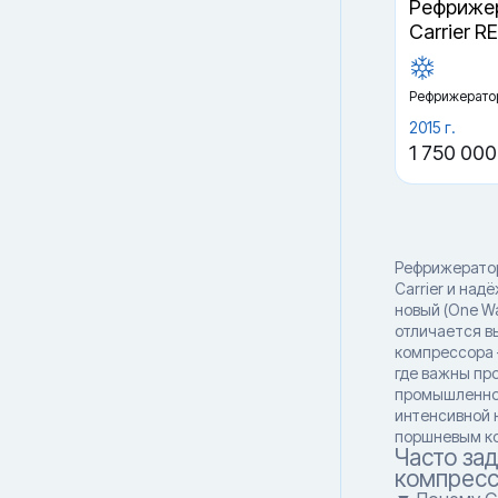
Рефрижер
Carrier R
Рефрижерато
2015 г.
1 750 000
Рефрижератор
Carrier и над
новый (One Wa
отличается в
компрессора 
где важны пр
промышленнос
интенсивной 
поршневым ко
Часто за
компрес