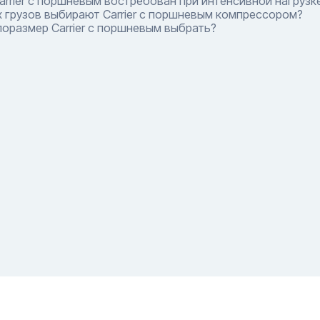
rrier с поршневым востребован при интенсивной нагрузк
 грузов выбирают Carrier с поршневым компрессором?
оразмер Carrier с поршневым выбрать?
800) 550-42-32