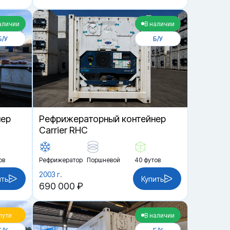
аличии
В наличии
Б/У
Б/У
нер
Рефрижераторный контейнер
Carrier RHC
ов
Рефрижератор
Поршневой
40 футов
2003 г.
ить
Купить
690 000 ₽
пути
В наличии