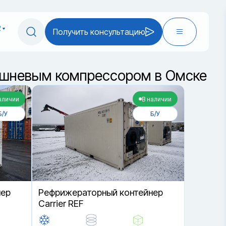
2
Получить консультацию
оршневым компрессором в Омске
аличии
В наличии
Б/У
Б/У
нер
Рефрижераторный контейнер
Carrier REF