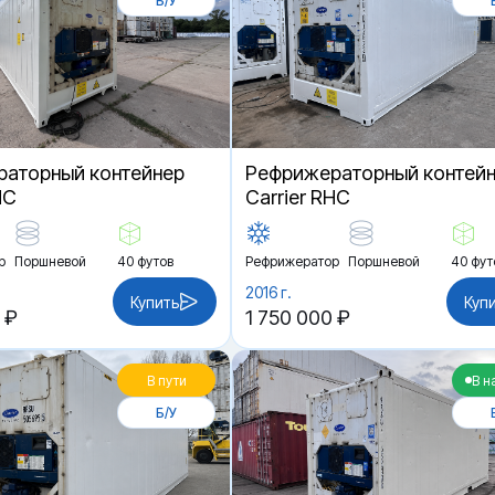
Б/У
аторный контейнер
Рефрижераторный контей
HC
Carrier RHC
р
Поршневой
40 футов
Рефрижератор
Поршневой
40 фут
2016 г.
Купить
Куп
 ₽
1 750 000 ₽
В пути
В н
Б/У