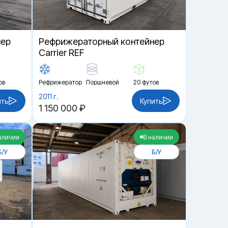
нер
Рефрижераторный контейнер
Carrier REF
ов
Рефрижератор
Поршневой
20 футов
2011 г.
ить
Купить
1 150 000 ₽
аличии
В наличии
Б/У
Б/У