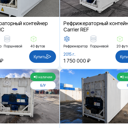
аторный контейнер
Рефрижераторный контей
HC
Carrier REF
р
Поршневой
40 футов
Рефрижератор
Поршневой
20 фут
2015 г.
Купить
Куп
 ₽
1 750 000 ₽
В наличии
В н
Б/У