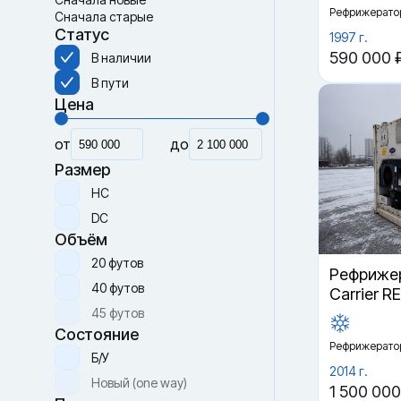
Рефрижерато
Сначала старые
Статус
1997 г.
590 000 
В наличии
В пути
Цена
от
до
Размер
HC
DC
Объём
20 футов
Рефрижер
40 футов
Carrier R
45 футов
Состояние
Рефрижерато
Б/У
2014 г.
Новый (one way)
1 500 000