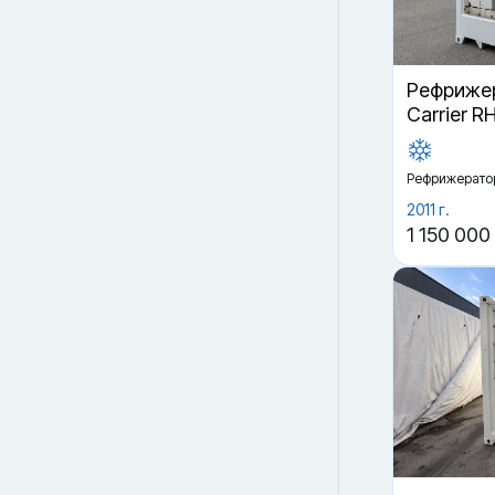
Рефрижер
Carrier R
Рефрижерато
2011 г.
1 150 000