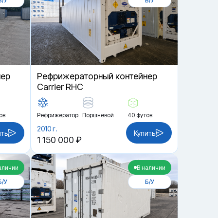
Б/У
Б/У
нер
Рефрижераторный контейнер
Carrier RHC
ов
Рефрижератор
Поршневой
40 футов
2010 г.
ить
Купить
1 150 000 ₽
аличии
В наличии
Б/У
Б/У