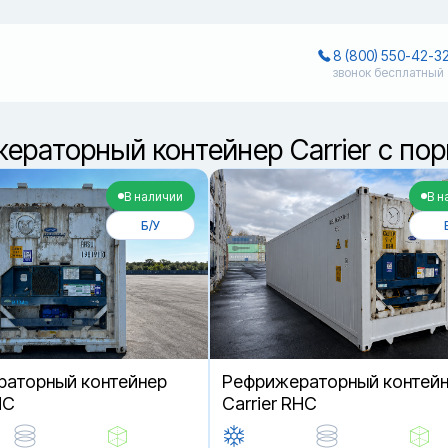
8 (800) 550-42-3
звонок бесплатный
ераторный контейнер Carrier с п
В наличии
В н
Б/У
аторный контейнер
Рефрижераторный контей
HC
Carrier RHC