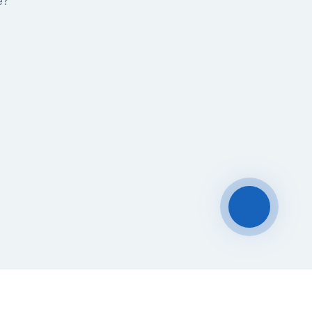
е?
Чат-мессенджер