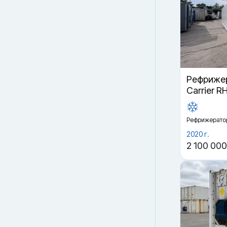
Рефрижер
Carrier R
Рефрижерато
2020 г.
2 100 000