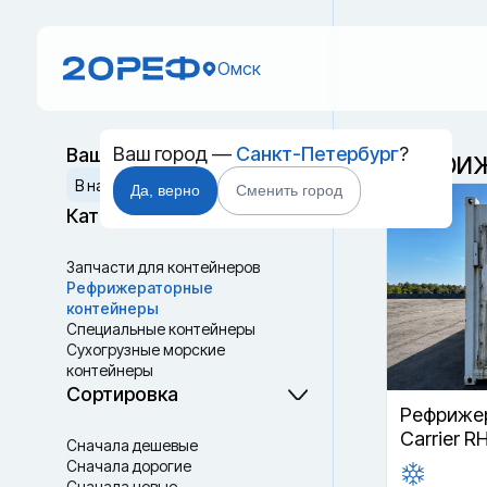
Омск
Ваш город —
Санкт-Петербург
?
Ваш выбор
Рефриж
Сбросить
В наличии
В пути
Да, верно
Сменить город
Категории
Запчасти для контейнеров
Рефрижераторные
контейнеры
Специальные контейнеры
Cухогрузные морские
контейнеры
Танк-контейнеры
Сортировка
Термоконтейнеры
Рефрижер
Carrier R
Сначала дешевые
Сначала дорогие
Сначала новые