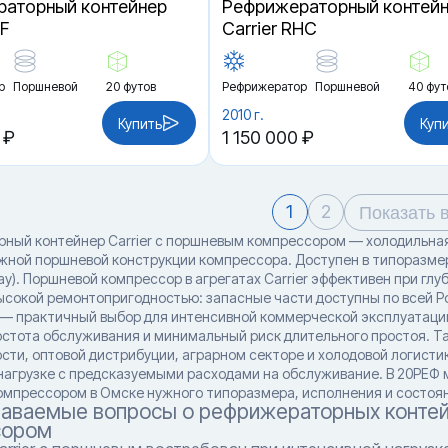
аторный контейнер
Рефрижераторный контей
EF
Carrier RHC
р
Поршневой
20 футов
Рефрижератор
Поршневой
40 фут
2010 г.
Купить
Куп
 ₽
1 150 000 ₽
1
2
Показать 
ный контейнер Carrier с поршневым компрессором — холодильная
ёжной поршневой конструкции компрессора. Доступен в типоразмерах
y). Поршневой компрессор в агрегатах Carrier эффективен при глу
ысокой ремонтопригодностью: запасные части доступны по всей Ро
— практичный выбор для интенсивной коммерческой эксплуатации
остота обслуживания и минимальный риск длительного простоя. Т
ти, оптовой дистрибуции, аграрном секторе и холодовой логистик
нагрузке с предсказуемыми расходами на обслуживание. В 20РЕФ 
мпрессором в Омске нужного типоразмера, исполнения и состояни
даваемые вопросы о рефрижераторных контей
сором