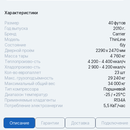
Характеристики
Размер
40 футов
Год выпуска
2010 г.
Бренд
Carrier
Модель
ThinLine
Состояние
б/у
Дверной проём
2290 х 2470 мм
Масса тары
4 760 кг
Теплопроизво-сть
4 200 - 4 400 ккал/ч
Хладопроизво-сть
2 900 - 4 200 ккал/ч
Кол-во европаллет
23 шт
Макс. грузоподъёмность
29 240 кг
Максимальный общий вес
34 000 кг
Тип компрессора
Поршневой
Диапазон температур
-25 / +25°С
Применяемые хладагенты
R134A
Потребление электроэнергии
5,5 КвТ/час
Описание
Гарантии
Доставка
Подключение