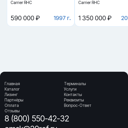
Carrier RHC
Carrier RHC
· Циркуляция воздуха: важна для равномерного распределения
холода.
· Уплотнители дверей и изоляция: напрямую влияют на
590 000 ₽
1 350 000 ₽
1997 г.
20
удержание температуры.
· Оттайка и дренаж: предотвращают обмерзание и падение
эффективности.
Области применения:
· перевозка и хранение продуктов и полуфабрикатов
· фарма и другие чувствительные грузы
· в качестве временных холодильных камер на объекте
Как выбирать:
· оценка циркуляции воздуха и состояния теплообменников
· контроль работы оттайки и дренажа
· проверка уплотнений дверей и состояния корпуса
Главная
Терминалы
Купить «Рефрижераторный контейнер RRSU 505215-8» в Омске.
Каталог
Услуги
▼ Как понять, что контейнер держит режим?
Лизинг
Контакты
▼ От чего зависит цена на Рефрижераторный
Партнёры
Реквизиты
контейнер RRSU 505215-8?
Оплата
Вопрос-Ответ
▼ Какие грузы возят в рефконтейнере?
Отзывы
▼ Что важнее: агрегат или корпус?
8 (800) 550-42-32
▼ Где купить Рефрижераторный контейнер RRSU
505215-8 в Омске?