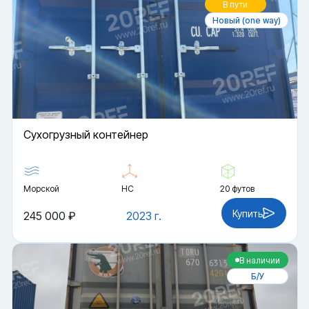
В пути
Новый (one way)
Cухогрузный контейнер
Морской
HC
20 футов
Купить
245 000 ₽
2023 г.
В наличии
Б/У