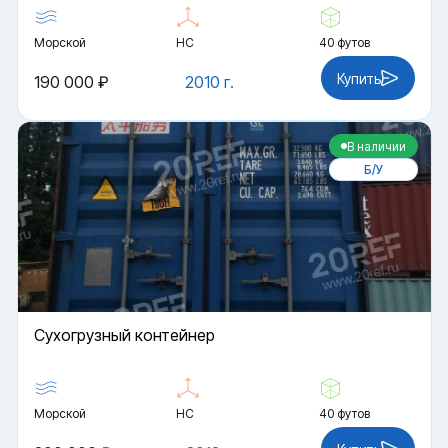
Морской
HC
40 футов
Купить
190 000 ₽
2010 г.
В наличии
Б/У
Cухогрузный контейнер
Морской
HC
40 футов