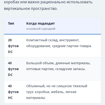
коробах или важно рационально использовать
вертикальное пространство.
Тип
Когда подходит
Н
основной сценарий
п
20
Компактный склад, инструмент,
С
футов
оборудование, средние партии товара.
у
DC
у
40
Большой объем, длинные материалы,
Д
футов
оптовые партии, складские запасы.
р
DC
40
Объемный, но не слишком тяжелый
О
футов
груз: коробки, мебель, легкие
м
HC
материалы.