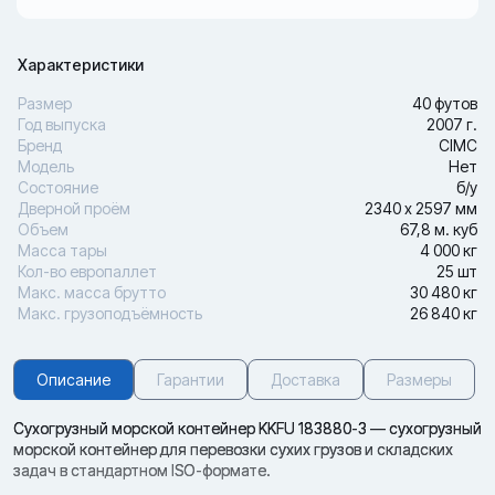
Характеристики
Размер
40 футов
Год выпуска
2007 г.
Бренд
CIMC
Модель
Нет
Состояние
б/у
Дверной проём
2340 х 2597 мм
Объем
67,8 м. куб
Масса тары
4 000 кг
Кол-во европаллет
25 шт
Макс. масса брутто
30 480 кг
Макс. грузоподъёмность
26 840 кг
Описание
Гарантии
Доставка
Размеры
Сухогрузный морской контейнер KKFU 183880-3 — сухогрузный
морской контейнер для перевозки сухих грузов и складских
задач в стандартном ISO-формате.