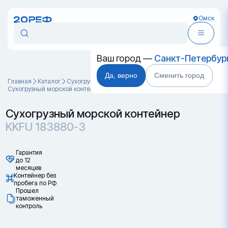
Омск
Ваш город —
Санкт-Петербур
Да, верно
Сменить город
Главная
Каталог
Cухогрузные морские контейнеры
Сухогрузный морской контейнер KKFU 183880-3
Сухогрузный морской контейнер
KKFU 183880-3
Гарантия
до 12
месяцев
Контейнер без
пробега по РФ
Прошел
таможенный
контроль