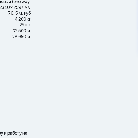
новый (one way)
2340 х 2597 мм
76, 5 м. куб
4 200 кг
25 шт
32 500 кг
28 650 кг
у и работу на