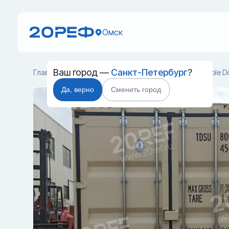
Омск
Ваш город —
Санкт-Петербург
?
Главная
Каталог
Специальные контейнеры
Double D
Да, верно
Сменить город