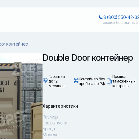
8 (800) 550-42-3
звонок бесплатный
oor контейнер
Double Door контейнер
Гарантия
Прошел
Контейнер без
до 12
таможенный
пробега по РФ
месяцев
контроль
Характеристики
Размер
Год выпуска
Бренд
Модель