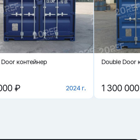
 Door контейнер
Double Door 
000 ₽
1 300 000
2024 г.