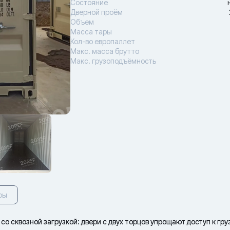
Состояние
Дверной проём
Объем
Масса тары
Кол-во европаллет
Макс. масса брутто
Макс. грузоподъёмность
ры
со сквозной загрузкой: двери с двух торцов упрощают доступ к груз