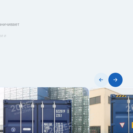
аничивает
и и