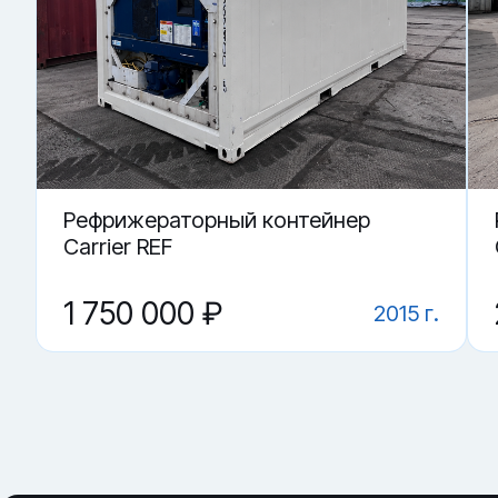
Купить «Double Door контейнер 40 футов» в Омске.
▼ От чего зависит цена на Double Door контейнер
▼ Что критично проверить?
▼ Для каких задач используют чаще всего?
▼ Где купить Double Door контейнер 40 футов (ва
▼ Чем спецконтейнер полезнее обычного?
Рефрижераторный контейнер
Carrier REF
1 750 000 ₽
2015 г.