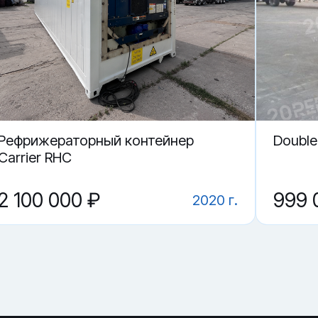
 40 футов (вариант)?
риант) в Омске?
Рефрижераторный контейнер
Double
Carrier RHC
2 100 000 ₽
999 
2020 г.