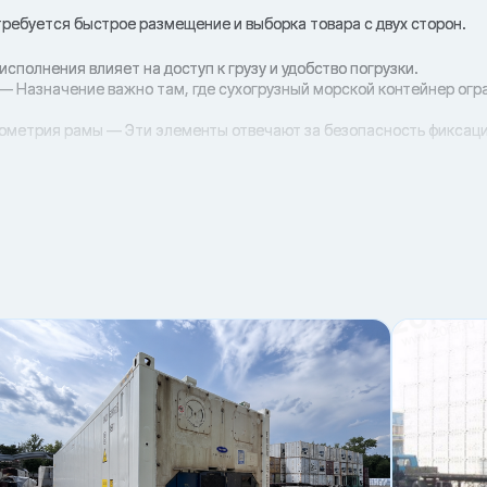
 требуется быстрое размещение и выборка товара с двух сторон.
исполнения влияет на доступ к грузу и удобство погрузки.
— Назначение важно там, где сухогрузный морской контейнер огр
еометрия рамы — Эти элементы отвечают за безопасность фиксаци
погрузки с типом контейнера снижает риски и простои.
ку/сквозной) и технологию погрузки.
ать без заеданий.
инальной техникой.
тойчивость груза.
е партии
па
рузка
мы
ния