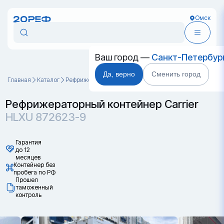
Омск
Ваш город —
Санкт-Петербур
Да, верно
Сменить город
Главная
Каталог
Рефрижераторные контейнеры
HLXU 872623-9
Рефрижераторный контейнер Carrier
HLXU 872623-9
Гарантия
до 12
месяцев
Контейнер без
пробега по РФ
Прошел
таможенный
контроль