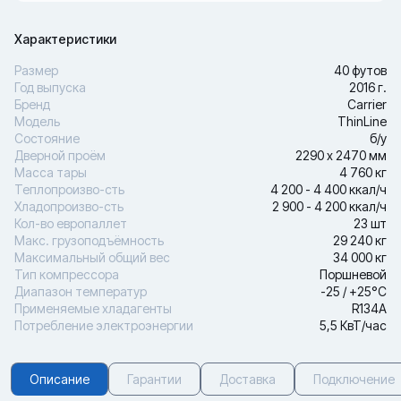
Характеристики
Размер
40 футов
Год выпуска
2016 г.
Бренд
Carrier
Модель
ThinLine
Состояние
б/у
Дверной проём
2290 х 2470 мм
Масса тары
4 760 кг
Теплопроизво-сть
4 200 - 4 400 ккал/ч
Хладопроизво-сть
2 900 - 4 200 ккал/ч
Кол-во европаллет
23 шт
Макс. грузоподъёмность
29 240 кг
Максимальный общий вес
34 000 кг
Тип компрессора
Поршневой
Диапазон температур
-25 / +25°С
Применяемые хладагенты
R134A
Потребление электроэнергии
5,5 КвТ/час
Описание
Гарантии
Доставка
Подключение