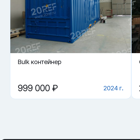
▼ Подойдёт ли для пищевых жидкостей?
▼ Где купить Танк-контейнер Т11 в Мурманске?
Bulk контейнер
999 000 ₽
2024 г.