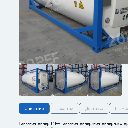
Описание
Гарантии
Доставка
Разме
Танк-контейнер Т11— танк-контейнер (контейнер-цистер