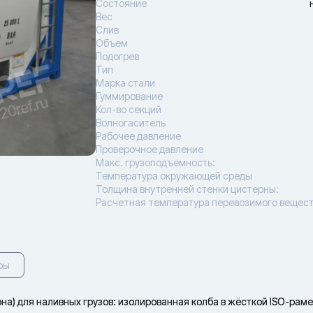
Состояние
Вес
Слив
Объем
Подогрев
Тип
Марка стали
Гуммирование
Кол-во секций
Волногаситель
Рабочее давление
Проверочное давление
Макс. грузоподъёмность:
Температура окружающей среды
Толщина внутренней стенки цистерны:
Расчетная температура перевозимого вещес
ры
на) для наливных грузов: изолированная колба в жёсткой ISO-рам