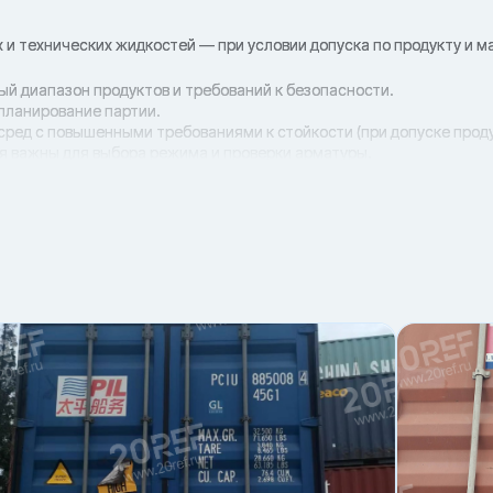
 и технических жидкостей — при условии допуска по продукту и м
мый диапазон продуктов и требований к безопасности.
 планирование партии.
 сред с повышенными требованиями к стойкости (при допуске проду
ния важны для выбора режима и проверки арматуры.
в и ускорения слива.
родуктов.
к и штабелирования.
ий и люфтов.