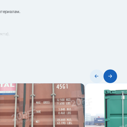
атериалам.
кта).