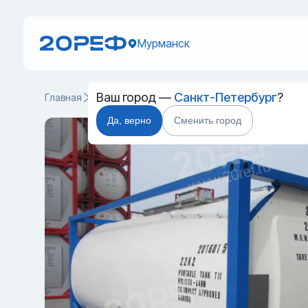
Мурманск
Ваш город —
Санкт-Петербург
?
Главная
Каталог
Танк-контейнеры
Танк-контейнер 
Да, верно
Сменить город