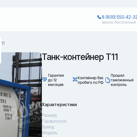
8 (800) 550-42-3
звонок бесплатный
Т11
Танк-контейнер Т11
Гарантия
Прошел
Контейнер без
до 12
таможенный
пробега по РФ
месяцев
контроль
Характеристики
Размер
Год выпуска
Бренд
Модель