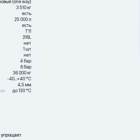
новый (one way)
3 510 кг
есть
25 000 л
есть
Т11
316L
нет
1 шт
нет
4 бар
6 бар
36 000 кг
-40..+40 °С
4,5 мм
тва
до 130 °С
е упрощает