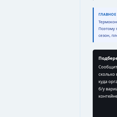
ГЛАВНОЕ
Термокон
Поэтому 
сезон, пл
Подбере
Сообщите
сколько 
куда орг
б/у вари
контейне