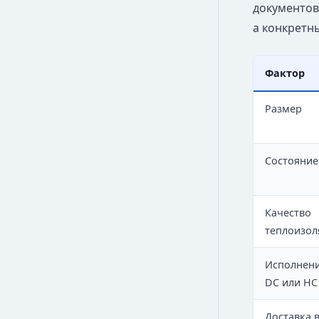
документов
а конкретны
Фактор
Размер
Состояние
Качество
теплоизол
Исполнен
DC или HC
Доставка 