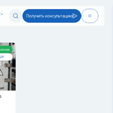
2
Получить консультацию
аличии
Б/У
р