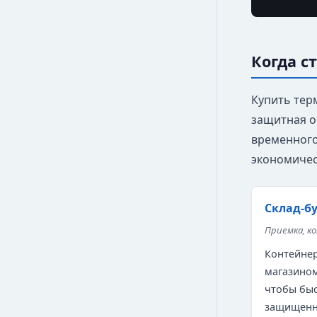
Когда с
Купить тер
защитная о
временного
экономичес
Склад-б
Приемка, к
Контейнер
магазином
чтобы быс
защищенн