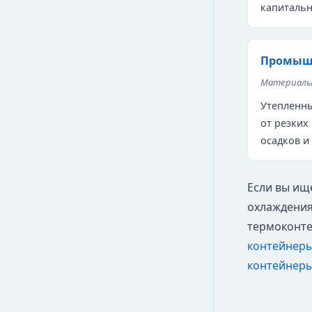
капитальн
Промыш
Материалы,
Утепленны
от резких
осадков и
Если вы ищ
охлаждения
термоконте
контейнер
контейнер