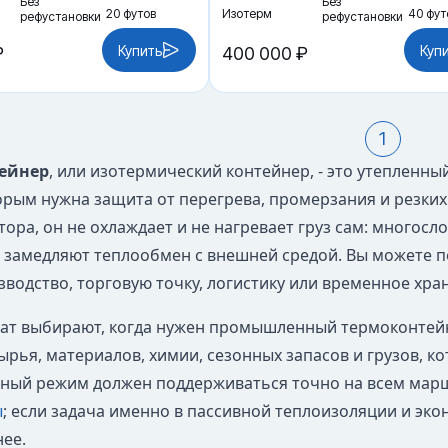
Без
Без
20 футов
Изотерм
40 фут
рефустановки
рефустановки
Купить
Куп
₽
400 000 ₽
1
ейнер
, или изотермический контейнер, - это утепленн
торым нужна защита от перегрева, промерзания и резких
ора, он не охлаждает и не нагревает груз сам: многосл
 замедляют теплообмен с внешней средой. Вы можете 
зводство, торговую точку, логистику или временное хра
ат выбирают, когда нужен промышленный термоконтейне
ырья, материалов, химии, сезонных запасов и грузов, к
ный режим должен поддерживаться точно на всем мар
ы
; если задача именно в пассивной теплоизоляции и эк
ее.