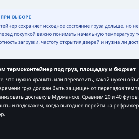
 ПРИ ВЫБОРЕ
тейнер сохраняет исходное состояние груза дольше, но не
перед покупкой важно понимать начальную температуру то
отность загрузки, частоту открытия дверей и нужна ли дос
м термоконтейнер под груз, площадку и бюджет
, что нужно хранить или перевозить, какой нужен объ
времени груз должен быть защищен от перепадов темп
анизовать доставку в Мурманске. Сравним 20 и 40 футов,
анты и подскажем, когда выгоднее перейти на рефриже
р.