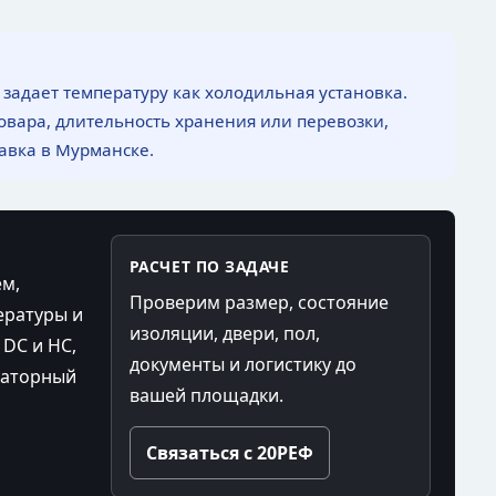
 задает температуру как холодильная установка.
вара, длительность хранения или перевозки,
тавка в Мурманске.
РАСЧЕТ ПО ЗАДАЧЕ
ем,
Проверим размер, состояние
ературы и
изоляции, двери, пол,
 DC и HC,
документы и логистику до
раторный
вашей площадки.
Связаться с 20РЕФ