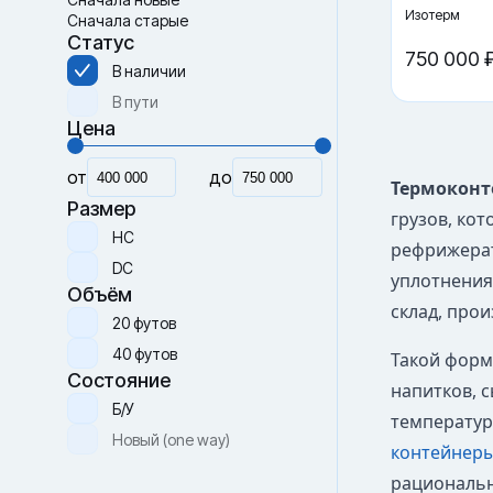
Изотерм
Сначала старые
Статус
750 000 
В наличии
В пути
Цена
от
до
Термоконт
Размер
грузов, ко
HC
рефрижерат
DC
уплотнения
Объём
склад, прои
20 футов
40 футов
Такой форм
Состояние
напитков, с
Б/У
температур
Новый (one way)
контейнер
рациональн