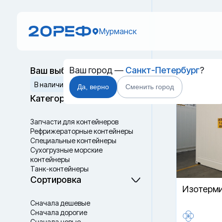
Мурманск
Ваш город —
Санкт-Петербург
?
Ваш выбор
Термок
Сбросить
В наличии
Да, верно
Сменить город
Категории
Запчасти для контейнеров
Рефрижераторные контейнеры
Специальные контейнеры
Cухогрузные морские
контейнеры
Танк-контейнеры
Термоконтейнеры
Сортировка
Изотерми
Сначала дешевые
Сначала дорогие
Сначала новые