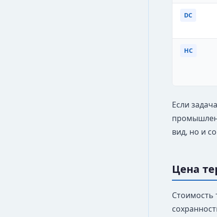
DC
HC
Если задач
промышленн
вид, но и с
Цена те
Стоимость 
сохранность