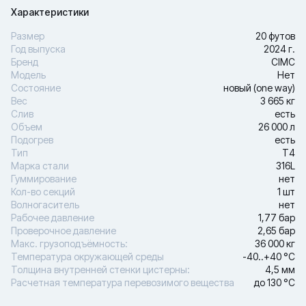
Характеристики
Размер
20 футов
Год выпуска
2024 г.
Бренд
CIMC
Модель
Нет
Состояние
новый (one way)
Вес
3 665 кг
Слив
есть
Объем
26 000 л
Подогрев
есть
Тип
Т4
Марка стали
316L
Гуммирование
нет
Кол-во секций
1 шт
Волногаситель
нет
Рабочее давление
1,77 бар
Проверочное давление
2,65 бар
Макс. грузоподъёмность:
36 000 кг
Температура окружающей среды
-40..+40 °С
Толщина внутренней стенки цистерны:
4,5 мм
Расчетная температура перевозимого вещества
до 130 °С