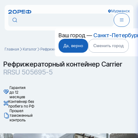
Мурманск
Ваш город —
Санкт-Петербур
Да, верно
Сменить город
Главная
Каталог
Рефрижераторные контейнеры
RRSU 505695-5
Рефрижераторный контейнер Carrier
RRSU 505695-5
Гарантия
до 12
месяцев
Контейнер без
пробега по РФ
Прошел
таможенный
контроль