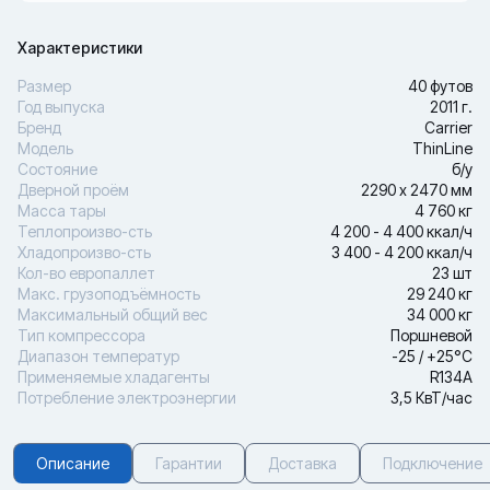
Характеристики
Размер
40 футов
Год выпуска
2011 г.
Бренд
Carrier
Модель
ThinLine
Состояние
б/у
Дверной проём
2290 х 2470 мм
Масса тары
4 760 кг
Теплопроизво-сть
4 200 - 4 400 ккал/ч
Хладопроизво-сть
3 400 - 4 200 ккал/ч
Кол-во европаллет
23 шт
Макс. грузоподъёмность
29 240 кг
Максимальный общий вес
34 000 кг
Тип компрессора
Поршневой
Диапазон температур
-25 / +25°С
Применяемые хладагенты
R134A
Потребление электроэнергии
3,5 КвТ/час
Описание
Гарантии
Доставка
Подключение