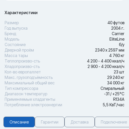
Характеристики
Размер
40 футов
Год выпуска
2004 г.
Бренд
Carrier
Модель
EliteLine
Состояние
б/у
Дверной проём
2340 х 2597 мм
Масса тары
4 760 кг
Теплопроизво-сть
4 200 - 4 400 ккал/ч
Хладопроизво-сть
2 900 - 4 200 ккал/ч
Кол-во европаллет
23 шт
Макс. грузоподъёмность
29 240 кг
Максимальный общий вес
34 000 кг
Тип компрессора
Спиральный
Диапазон температур
-31 / +25°С
Применяемые хладагенты
R134A
Потребление электроэнергии
5,5 КвТ/час
Описание
Гарантии
Доставка
Подключение