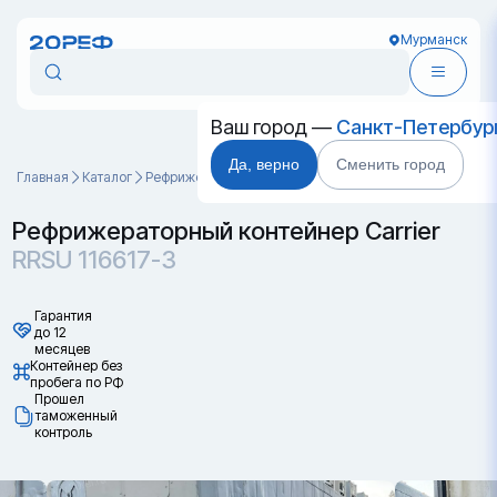
Мурманск
Ваш город —
Санкт-Петербур
Да, верно
Сменить город
Главная
Каталог
Рефрижераторные контейнеры
RRSU 116617-3
Рефрижераторный контейнер Carrier
RRSU 116617-3
Гарантия
до 12
месяцев
Контейнер без
пробега по РФ
Прошел
таможенный
контроль