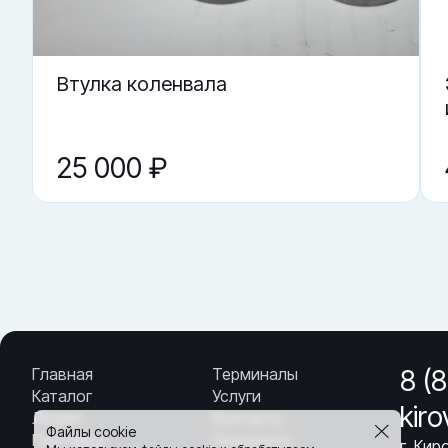
Втулка коленвала
25 000 ₽
Главная
Терминалы
8 (
Каталог
Услуги
kir
Лизинг
Контакты
Файлы cookie
Партнёры
Реквизиты
г. Кир