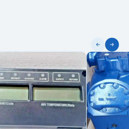
ъём).