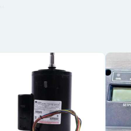
sy)
сти
йф/разъём, совместимость с вашей панелью)
ink могут быть другие панели и распиновка.
ние разъёма (чтобы исключить несовместимость “по посадке”).
/платы/питания, замена одной клавиатуры проблему не решит.
на
т реакция на команды.
еские дефекты панели.
а в узле кнопочной станции/шлейфа.
r 79-66669-04» в Кирове в компании 20РЕФ.
и/контроллера и фото вашей текущей клавиатуры (крепление + раз
i и Micro-Link 3?
 станции?
ез совпадения 79-66669-04?
местимости?
ирове?