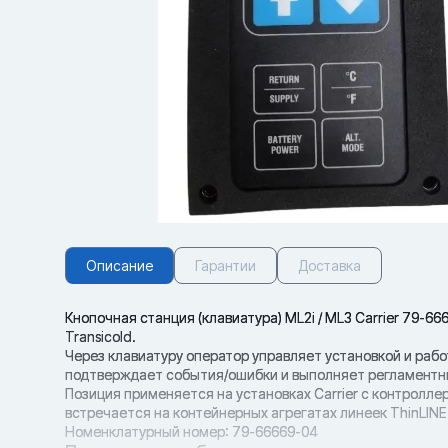
Описание
Гарантии
Доставка
Кнопочная станция (клавиатура) ML2i / ML3 Carrier 79-6
Transicold.
Через клавиатуру оператор управляет установкой и раб
подтверждает события/ошибки и выполняет регламентн
Позиция применяется на установках Carrier с контроллера
встречается на контейнерных агрегатах линеек ThinLINE / 
Номенклатурный номер: 79-66669-04