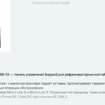
Номенклатурный номер
6669-04 — панель управления (keypad) для рефрижераторных контей
отает с меню контроллера: задаёт уставки, просматривает параме
ые операции обслуживания.
ми Micro-Link 2i и Micro-Link 3. По данным поставщиков, такая кл
PrimeLINE / EliteLINE при наличии ML2i/ML3.