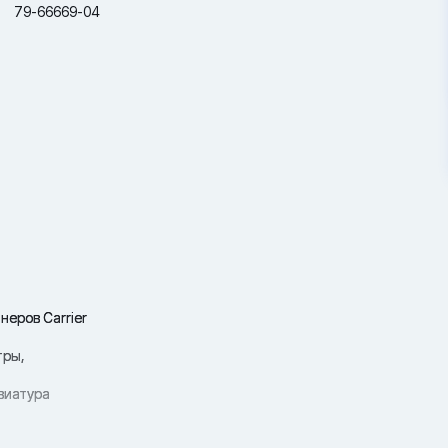
79-66669-04
неров Carrier
тры,
авиатура