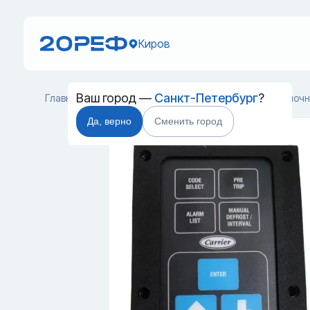
Киров
Ваш город —
Санкт-Петербург
?
Главная
Каталог
Запчасти для контейнеров
Кнопочн
Да, верно
Сменить город