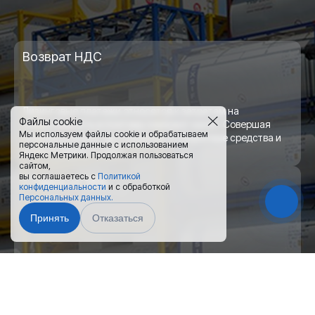
Возврат НДС
Лизинговые платежи относятся к затратам на
себестоимость и поэтому снижают налог. Совершая
покупку в лизинг, вы сохраняете оборотные средства и
можете вернуть НДС.
Ставка от 18%
Минимальный авансовый платеж – от 10% на любой срок
лизинга, также финансируем б/у имущество.
Выкуп в любой момент