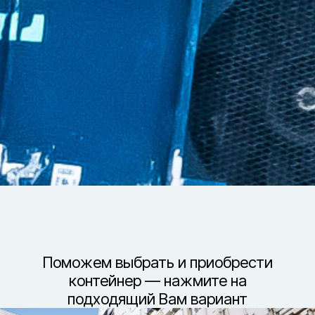
Файлы cookie
Мы используем файлы cookie и обрабатываем
персональные данные с использованием
Яндекс Метрики. Продолжая пользоваться
сайтом,
вы соглашаетесь с
Политикой
конфиденциальности
и с обработкой
Персональных данных.
Принять
Отказаться
Чат-мессенджер
Поможем выбрать и приобрести
контейнер
— нажмите на
подходящий Вам вариант