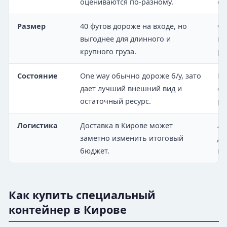
оцениваются по-разному.
со
Размер
40 футов дороже на входе, но
Фа
выгоднее для длинного и
гр
крупного груза.
ра
Состояние
One way обычно дороже б/у, зато
По
дает лучший внешний вид и
ст
остаточный ресурс.
ре
Логистика
Доставка в Кирове может
Ад
заметно изменить итоговый
дл
бюджет.
по
Как купить специальный
контейнер в Кирове