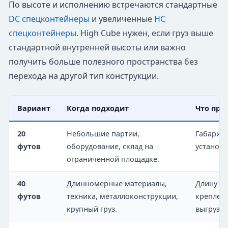
По высоте и исполнению встречаются стандартные
DC спецконтейнеры
и увеличенные
HC
спецконтейнеры
. High Cube нужен, если груз выше
стандартной внутренней высоты или важно
получить больше полезного пространства без
перехода на другой тип конструкции.
Вариант
Когда подходит
Что про
20
Небольшие партии,
Габариты
футов
оборудование, склад на
установк
ограниченной площадке.
40
Длинномерные материалы,
Длину и 
футов
техника, металлоконструкции,
креплени
крупный груз.
выгрузки