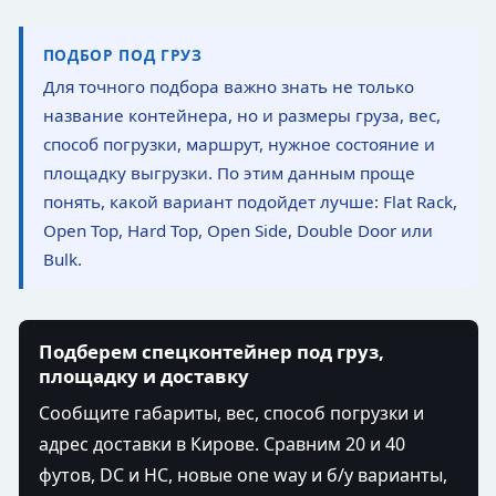
ПОДБОР ПОД ГРУЗ
Для точного подбора важно знать не только
название контейнера, но и размеры груза, вес,
способ погрузки, маршрут, нужное состояние и
площадку выгрузки. По этим данным проще
понять, какой вариант подойдет лучше: Flat Rack,
Open Top, Hard Top, Open Side, Double Door или
Bulk.
Подберем спецконтейнер под груз,
площадку и доставку
Сообщите габариты, вес, способ погрузки и
адрес доставки в Кирове. Сравним 20 и 40
футов, DC и HC, новые one way и б/у варианты,