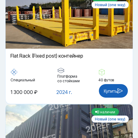
Новый (one way)
Flat Rack (Fixed post) контейнер
Платформа
Специальный
40 футов
со стойками
Купить
1 300 000 ₽
2024 г.
В наличии
Новый (one way)