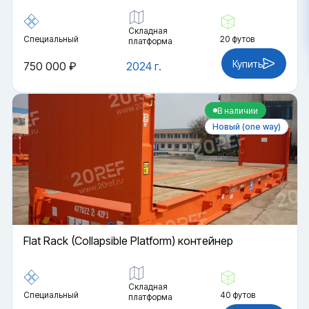
Складная
Специальный
20 футов
платформа
Купить
750 000 ₽
2024 г.
В наличии
Новый (one way)
Flat Rack (Collapsible Platform) контейнер
Складная
Специальный
40 футов
платформа