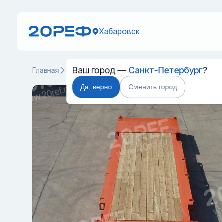
Хабаровск
Ваш город —
Санкт-Петербург
?
Главная
Каталог
Специальные контейнеры
Flat Rack
Да, верно
Сменить город