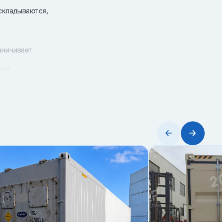
 складываются,
аничивает
и и