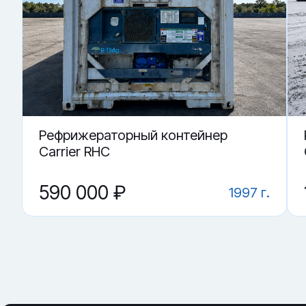
Купить «Flat Rack контейнер 40 футов (складной)» в Хабар
▼ От чего зависит цена на Flat Rack контейнер 4
▼ Что критично проверить?
▼ Для каких задач используют чаще всего?
▼ Где купить Flat Rack контейнер 40 футов (скла
▼ Чем спецконтейнер полезнее обычного?
Рефрижераторный контейнер
Carrier RHC
590 000 ₽
1997 г.