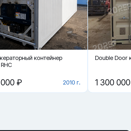
жераторный контейнер
Double Door 
r RHC
 000 ₽
1 300 000
2010 г.