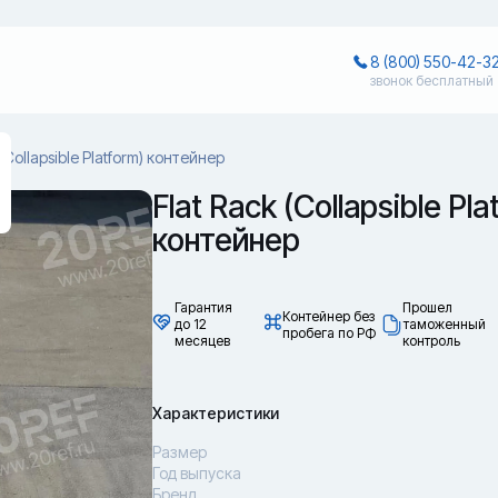
8 (800) 550-42-3
звонок бесплатный
 (Collapsible Platform) контейнер
Flat Rack (Collapsible Pla
контейнер
Гарантия
Прошел
Контейнер без
до 12
таможенный
пробега по РФ
месяцев
контроль
Характеристики
Размер
Год выпуска
Бренд