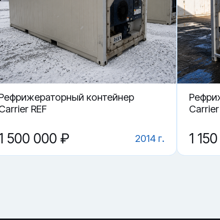
овске.
0 футов (складной)?
дной) в Хабаровске?
Рефрижераторный контейнер
Рефри
Carrier REF
Carrie
1 500 000 ₽
1 150
2014 г.