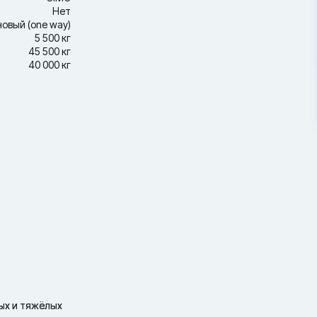
Нет
новый (one way)
5 500 кг
45 500 кг
40 000 кг
ных и тяжёлых