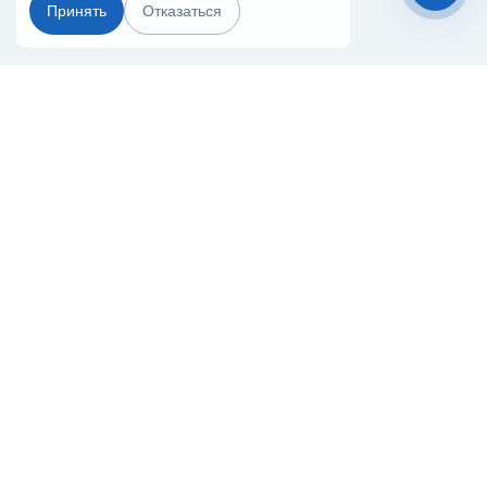
Принять
Отказаться
Чат-мессенджер
Главная
Терминалы
Каталог
Услуги
Лизинг
Контакты
Партнёры
Реквизиты
Оплата
Вопрос-Ответ
Отзывы
8 (800) 550-42-32
habarovsk@20ref.ru
г. Хабаровск, ул. Строительная, 23В
За 10 лет работы мы помогли нескольким тысячам компаний с
покупкой
и доставкой контейнеров
Начните развивать свой бизнес с 20РЕФ сегодня
© 2008–2026.
Все права защищены.