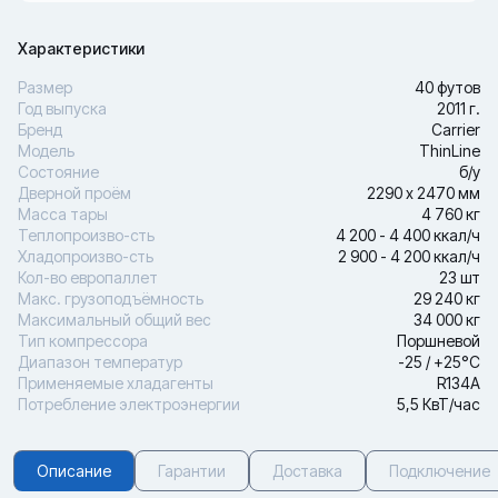
Характеристики
Размер
40 футов
Год выпуска
2011 г.
Бренд
Carrier
Модель
ThinLine
Состояние
б/у
Дверной проём
2290 х 2470 мм
Масса тары
4 760 кг
Теплопроизво-сть
4 200 - 4 400 ккал/ч
Хладопроизво-сть
2 900 - 4 200 ккал/ч
Кол-во европаллет
23 шт
Макс. грузоподъёмность
29 240 кг
Максимальный общий вес
34 000 кг
Тип компрессора
Поршневой
Диапазон температур
-25 / +25°С
Применяемые хладагенты
R134A
Потребление электроэнергии
5,5 КвТ/час
Описание
Гарантии
Доставка
Подключение