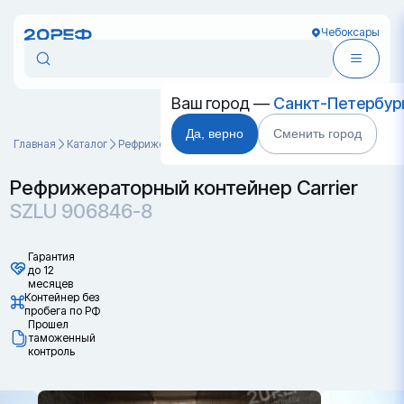
Чебоксары
Ваш город —
Санкт-Петербур
Да, верно
Сменить город
Главная
Каталог
Рефрижераторные контейнеры
SZLU 906846-8
Рефрижераторный контейнер Carrier
SZLU 906846-8
Гарантия
до 12
месяцев
Контейнер без
пробега по РФ
Прошел
таможенный
контроль