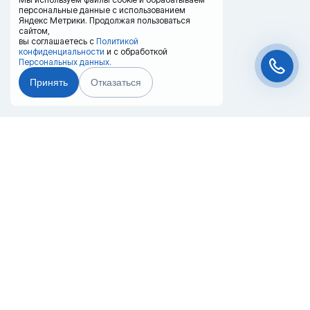
персональные данные с использованием
Яндекс Метрики. Продолжая пользоваться
сайтом,
вы соглашаетесь с
Политикой
конфиденциальности
и с обработкой
Персональных данных.
Принять
Отказаться
Чат-мессенджер
Главная
Терминалы
Каталог
Услуги
Лизинг
Контакты
Партнёры
Реквизиты
Оплата
Вопрос-Ответ
Отзывы
8 (800) 550-42-32
cheboksary@20ref.ru
г. Чебоксары, Лапсарский проезд, 2А,