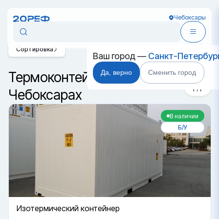
Чебоксары
Сортировка
Ваш город —
Санкт-Петербур
Да, верно
Сменить город
Термоконтейнеры в
Чебоксарах
В наличии
Б/У
Изотермический контейнер