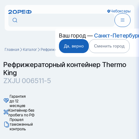
Чебоксары
Ваш город —
Санкт-Петербур
Да, верно
Сменить город
Главная
Каталог
Рефрижераторные контейнеры
ZXJU 006511-5
Рефрижераторный контейнер Thermo
King
ZXJU 006511-5
Гарантия
до 12
месяцев
Контейнер без
пробега по РФ
Прошел
таможенный
контроль