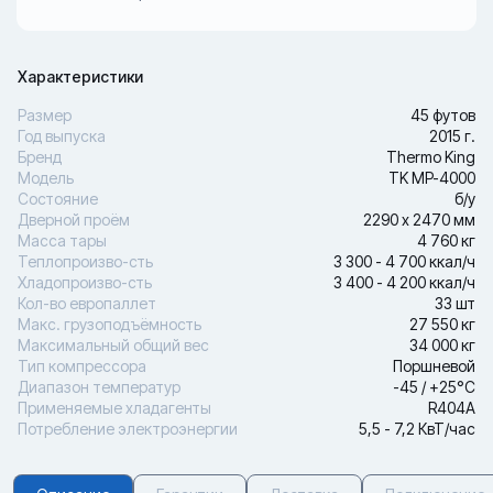
Характеристики
Размер
45 футов
Год выпуска
2015 г.
Бренд
Thermo King
Модель
TK MP-4000
Состояние
б/у
Дверной проём
2290 х 2470 мм
Масса тары
4 760 кг
Теплопроизво-сть
3 300 - 4 700 ккал/ч
Хладопроизво-сть
3 400 - 4 200 ккал/ч
Кол-во европаллет
33 шт
Макс. грузоподъёмность
27 550 кг
Максимальный общий вес
34 000 кг
Тип компрессора
Поршневой
Диапазон температур
-45 / +25°С
Применяемые хладагенты
R404A
Потребление электроэнергии
5,5 - 7,2 КвТ/час