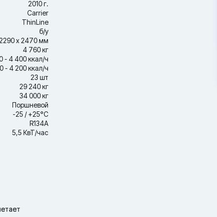
2010 г.
Carrier
ThinLine
б/у
2290 х 2470 мм
4 760 кг
0 - 4 400 ккал/ч
0 - 4 200 ккал/ч
23 шт
29 240 кг
34 000 кг
Поршневой
-25 / +25°С
R134A
5,5 КвТ/час
четает