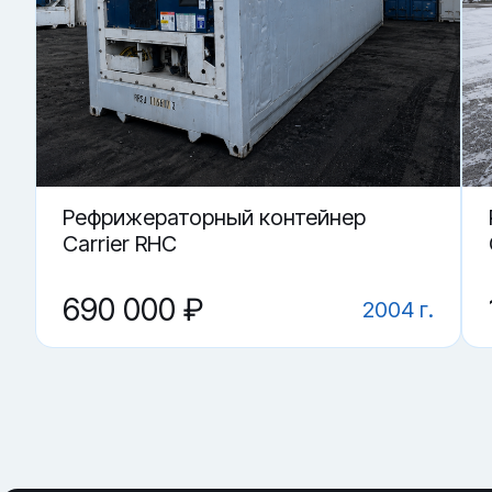
· контроль работы оттайки и дренажа
Купить «Рефрижераторный контейнер RRSU 902803-6» в 
▼ От чего зависит цена на Рефрижераторный ко
▼ Какие грузы возят в рефконтейнере?
▼ Что важнее: агрегат или корпус?
▼ Где купить Рефрижераторный контейнер RRSU
▼ Как понять, что контейнер держит режим?
Рефрижераторный контейнер
Carrier RHC
690 000 ₽
2004 г.