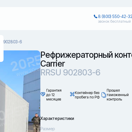
8 (800) 550-42-3
звонок бесплатный
U 902803-6
Рефрижераторный конт
Carrier
RRSU 902803-6
Гарантия
Прошел
Контейнер без
до 12
таможенный
пробега по РФ
месяцев
контроль
Характеристики
Размер