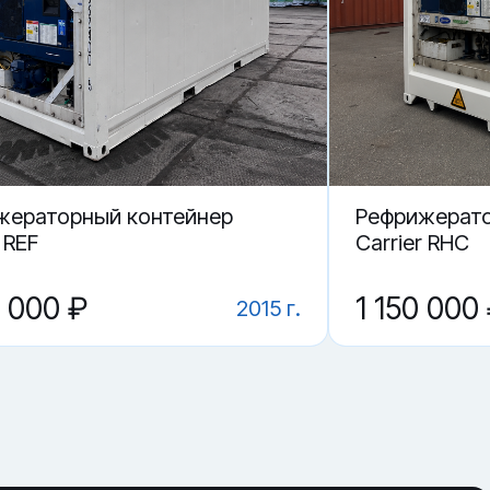
жераторный контейнер
Рефрижерато
 REF
Carrier RHC
0 000 ₽
1 150 000
2015 г.