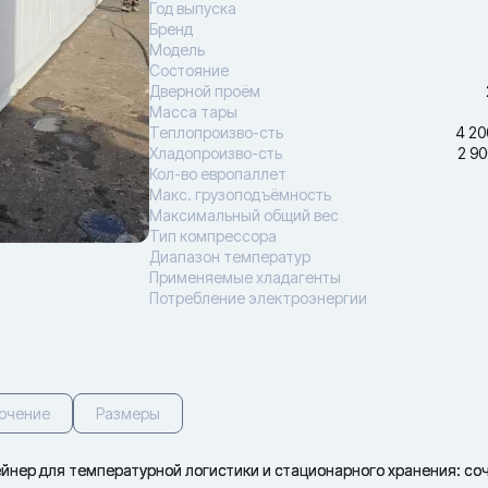
Год выпуска
Бренд
Модель
Состояние
Дверной проём
Масса тары
Теплопроизво-сть
4 20
Хладопроизво-сть
2 90
Кол-во европаллет
Макс. грузоподъёмность
Максимальный общий вес
Тип компрессора
Диапазон температур
Применяемые хладагенты
Потребление электроэнергии
ючение
Размеры
нер для температурной логистики и стационарного хранения: со