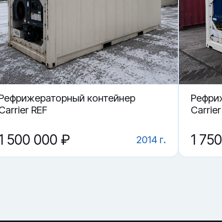
Чебоксарах.
нтейнер RRSU 902803-6?
 902803-6 в Чебоксарах?
Рефрижераторный контейнер
Рефри
Carrier REF
Carrier
1 500 000 ₽
1 75
2014 г.