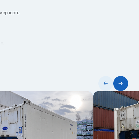
омерность
е.
ервыми.