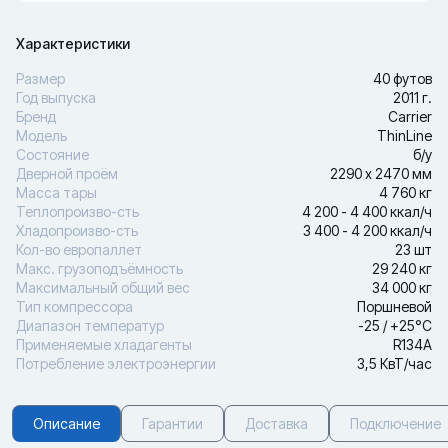
Характеристики
Размер
40 футов
Год выпуска
2011 г.
Бренд
Carrier
Модель
ThinLine
Состояние
б/у
Дверной проём
2290 х 2470 мм
Масса тары
4 760 кг
Теплопроизво-сть
4 200 - 4 400 ккал/ч
Хладопроизво-сть
3 400 - 4 200 ккал/ч
Кол-во европаллет
23 шт
Макс. грузоподъёмность
29 240 кг
Максимальный общий вес
34 000 кг
Тип компрессора
Поршневой
Диапазон температур
-25 / +25°С
Применяемые хладагенты
R134A
Потребление электроэнергии
3,5 КвТ/час
Описание
Гарантии
Доставка
Подключение