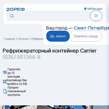
Чебоксары
Ваш город —
Санкт-Петербур
Да, верно
Сменить город
Главная
Каталог
Рефрижераторные контейнеры
SEBU 881368-8
Рефрижераторный контейнер Carrier
SEBU 881368-8
Гарантия
до 12
месяцев
Контейнер без
пробега по РФ
Прошел
таможенный
контроль