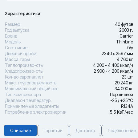
Характеристики
Размер
40 футов
Год выпуска
2003 г.
Бренд
Carrier
Модель
ThinLine
Состояние
б/у
Дверной проём
2340 х 2597 мм
Масса тары
4 760 кг
Теплопроизво-сть
4 200 - 4 400 ккал/ч
Хладопроизво-сть
2 900 - 4 200 ккал/ч
Кол-во европаллет
23 шт
Макс. грузоподъёмность
29 240 кг
Максимальный общий вес
34 000 кг
Тип компрессора
Поршневой
Диапазон температур
-25 / +25°С
Применяемые хладагенты
R134A
Потребление электроэнергии
5,5 КвТ/час
Описание
Гарантии
Доставка
Подключение