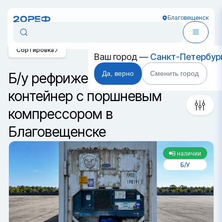
Благовещенск
Сортировка
Ваш город —
Санкт-Петербур
Да, верно
Сменить город
Б/у рефрижераторный
контейнер с поршневым
компрессором в
Благовещенске
В наличии
Б/У