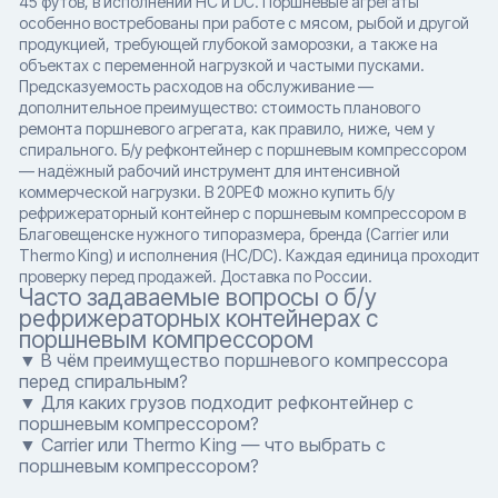
45 футов, в исполнении HC и DC. Поршневые агрегаты
особенно востребованы при работе с мясом, рыбой и другой
продукцией, требующей глубокой заморозки, а также на
объектах с переменной нагрузкой и частыми пусками.
Предсказуемость расходов на обслуживание —
дополнительное преимущество: стоимость планового
ремонта поршневого агрегата, как правило, ниже, чем у
спирального. Б/у рефконтейнер с поршневым компрессором
— надёжный рабочий инструмент для интенсивной
коммерческой нагрузки. В 20РЕФ можно купить б/у
рефрижераторный контейнер с поршневым компрессором в
Благовещенске нужного типоразмера, бренда (Carrier или
Thermo King) и исполнения (HC/DC). Каждая единица проходит
проверку перед продажей. Доставка по России.
Часто задаваемые вопросы о б/у
рефрижераторных контейнерах с
поршневым компрессором
▼ В чём преимущество поршневого компрессора
перед спиральным?
▼ Для каких грузов подходит рефконтейнер с
поршневым компрессором?
▼ Carrier или Thermo King — что выбрать с
поршневым компрессором?