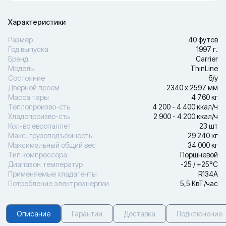
Характеристики
Размер
40 футов
Год выпуска
1997 г.
Бренд
Carrier
Модель
ThinLine
Состояние
б/у
Дверной проём
2340 х 2597 мм
Масса тары
4 760 кг
Теплопроизво-сть
4 200 - 4 400 ккал/ч
Хладопроизво-сть
2 900 - 4 200 ккал/ч
Кол-во европаллет
23 шт
Макс. грузоподъёмность
29 240 кг
Максимальный общий вес
34 000 кг
Тип компрессора
Поршневой
Диапазон температур
-25 / +25°С
Применяемые хладагенты
R134A
Потребление электроэнергии
5,5 КвТ/час
Описание
Гарантии
Доставка
Подключение