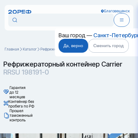
Благовещенск
Ваш город —
Санкт-Петербур
Да, верно
Сменить город
Главная
Каталог
Рефрижераторные контейнеры
RRSU 198191-0
Рефрижераторный контейнер Carrier
RRSU 198191-0
Гарантия
до 12
месяцев
Контейнер без
пробега по РФ
Прошел
таможенный
контроль