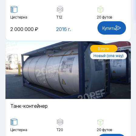
Цистерна
Т12
20 футов
Купить
2 000 000 ₽
2016 г.
В пути
Новый (one way)
Танк-контейнер
Цистерна
Т20
20 футов