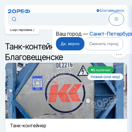
Благовещенск
Сортировка
Ваш город —
Санкт-Петербур
Да, верно
Сменить город
Танк-контейнеры в
Благовещенске
В наличии
Новый (one way)
Танк-контейнер