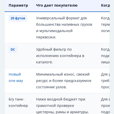
Параметр
Что дает покупателю
Когда
Универсальный формат для
Когда 
20 футов
большинства наливных грузов
термин
и мультимодальной
логист
перевозки.
Удобный фильтр по
Когда 
DC
исполнению контейнера в
подход
каталоге.
лишних
Новый
Минимальный износ, свежий
Для ре
one way
ресурс и более предсказуемое
требов
состояние узлов.
просто
Б/у танк-
Ниже входной бюджет при
Для вр
контейнер
грамотной проверке
проект
цистерны, рамы и арматуры.
подобр