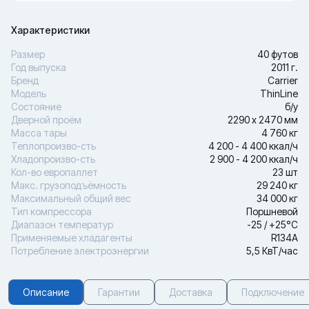
Характеристики
Размер
40 футов
Год выпуска
2011 г.
Бренд
Carrier
Модель
ThinLine
Состояние
б/у
Дверной проём
2290 х 2470 мм
Масса тары
4 760 кг
Теплопроизво-сть
4 200 - 4 400 ккал/ч
Хладопроизво-сть
2 900 - 4 200 ккал/ч
Кол-во европаллет
23 шт
Макс. грузоподъёмность
29 240 кг
Максимальный общий вес
34 000 кг
Тип компрессора
Поршневой
Диапазон температур
-25 / +25°С
Применяемые хладагенты
R134A
Потребление электроэнергии
5,5 КвТ/час
Описание
Гарантии
Доставка
Подключение