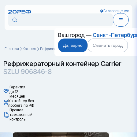
Благовещенск
Ваш город —
Санкт-Петербур
Да, верно
Сменить город
Главная
Каталог
Рефрижераторные контейнеры
SZLU 906846-8
Рефрижераторный контейнер Carrier
SZLU 906846-8
Гарантия
до 12
месяцев
Контейнер без
пробега по РФ
Прошел
таможенный
контроль