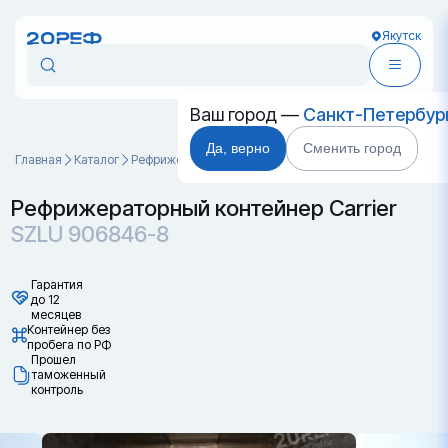
Якутск
Ваш город —
Санкт-Петербур
Да, верно
Сменить город
Главная
Каталог
Рефрижераторные контейнеры
SZLU 906846-8
Рефрижераторный контейнер Carrier
SZLU 906846-8
Гарантия
до 12
месяцев
Контейнер без
пробега по РФ
Прошел
таможенный
контроль