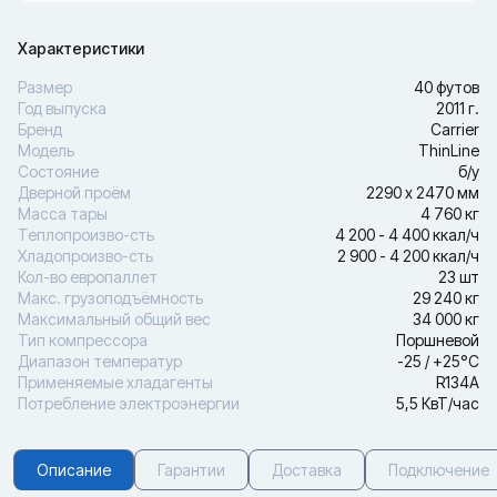
Характеристики
Размер
40 футов
Год выпуска
2011 г.
Бренд
Carrier
Модель
ThinLine
Состояние
б/у
Дверной проём
2290 х 2470 мм
Масса тары
4 760 кг
Теплопроизво-сть
4 200 - 4 400 ккал/ч
Хладопроизво-сть
2 900 - 4 200 ккал/ч
Кол-во европаллет
23 шт
Макс. грузоподъёмность
29 240 кг
Максимальный общий вес
34 000 кг
Тип компрессора
Поршневой
Диапазон температур
-25 / +25°С
Применяемые хладагенты
R134A
Потребление электроэнергии
5,5 КвТ/час
Описание
Гарантии
Доставка
Подключение