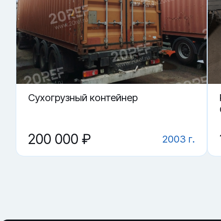
Купить «Double Door контейнер 20 футов» в Ульяновске.
▼ От чего зависит цена на Double Door контейне
▼ Что критично проверить?
▼ Для каких задач используют чаще всего?
▼ Где купить Double Door контейнер 20 футов в 
▼ Чем спецконтейнер полезнее обычного?
Cухогрузный контейнер
200 000 ₽
2003 г.