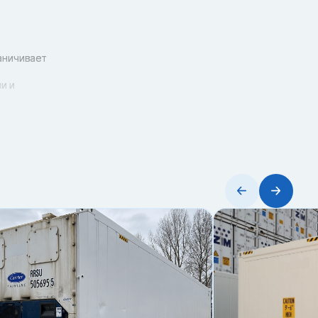
аничивает
и и