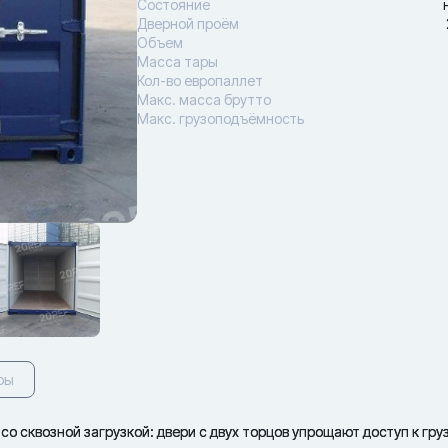
Состояние
Дверной проём
Объем
Масса тары
Кол-во европаллет
Макс. масса брутто
Макс. грузоподъёмность
ры
со сквозной загрузкой: двери с двух торцов упрощают доступ к груз