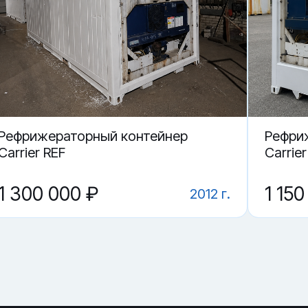
р 20 футов?
Ульяновске?
Рефрижераторный контейнер
Рефри
Carrier REF
Carrie
1 300 000 ₽
1 150
2012 г.