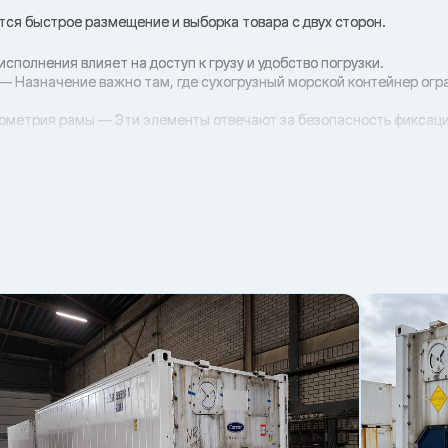
ется быстрое размещение и выборка товара с двух сторон.
исполнения влияет на доступ к грузу и удобство погрузки.
— Назначение важно там, где сухогрузный морской контейнер огр
еометрия рамы — Эти элементы отвечают за безопасность фиксаци
погрузки с типом контейнера снижает риски и простои.
инальной техникой.
тойчивость груза.
ку/сквозной) и способ погрузки.
па
рузка
е партии
мы