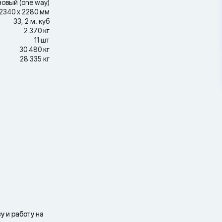
новый (one way)
2340 х 2280 мм
33, 2 м. куб
2 370 кг
11 шт
30 480 кг
28 335 кг
у и работу на