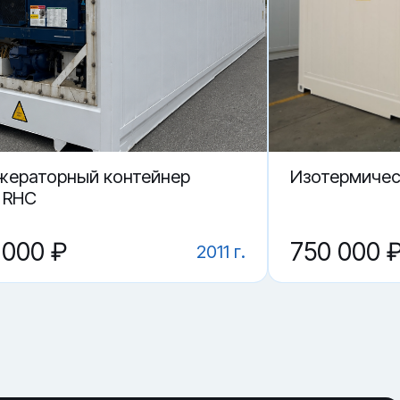
жераторный контейнер
Изотермичес
r RHC
 000 ₽
750 000 
2011 г.