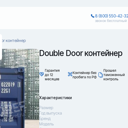
8 (800) 550-42-3
звонок бесплатный
oor контейнер
Double Door контейнер
Гарантия
Прошел
Контейнер без
до 12
таможенный
пробега по РФ
месяцев
контроль
Характеристики
Размер
Год выпуска
Бренд
Модель