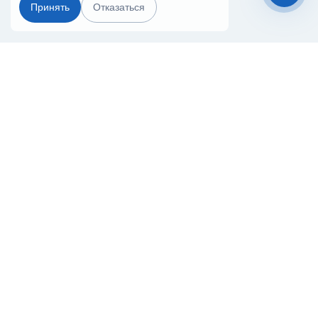
Принять
Отказаться
Чат-мессенджер
Главная
Терминалы
Каталог
Услуги
Лизинг
Контакты
Партнёры
Реквизиты
Оплата
Вопрос-Ответ
Отзывы
8 (800) 550-42-32
ulianovsk@20ref.ru
г. Ульяновск, проезд Максимова, 20
За 10 лет работы мы помогли нескольким тысячам компаний с
покупкой
и доставкой контейнеров
Начните развивать свой бизнес с 20РЕФ сегодня
© 2008–2026.
Все права защищены.