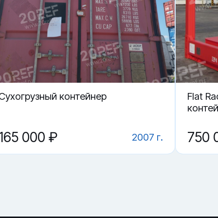
 в Ульяновске.
ие?
RU 670631-5 в Ульяновске?
 контейнер TDRU 670631-5?
Cухогрузный контейнер
Flat Ra
конте
165 000 ₽
750 
2007 г.