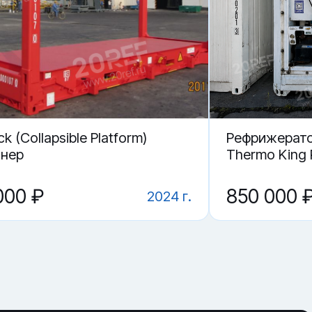
ck (Collapsible Platform)
Рефрижерато
йнер
Thermo King
000 ₽
850 000 
2024 г.