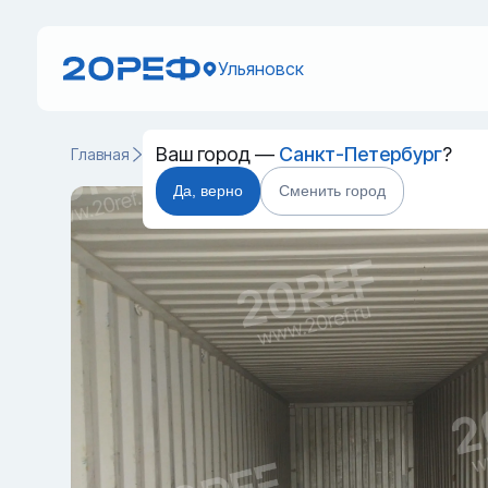
Ульяновск
Ваш город —
Санкт-Петербург
?
Главная
Каталог
Cухогрузные морские контейнеры
Да, верно
Сменить город