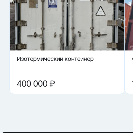
· контроль работы замков и закрывания дверей
Купить «Сухогрузный морской контейнер TDRU 670631-5»
▼ Подойдёт ли контейнер как склад?
▼ Можно ли использовать под переоборудован
▼ Где купить Сухогрузный морской контейнер TD
▼ Что проверить перед покупкой?
▼ От чего зависит цена на Сухогрузный морской
Изотермический контейнер
400 000 ₽