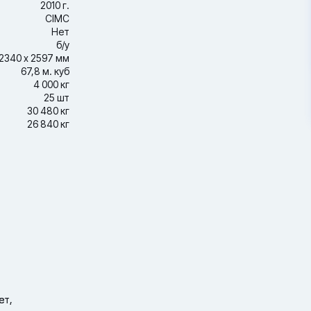
2010 г.
CIMC
Нет
б/у
2340 х 2597 мм
67,8 м. куб
4 000 кг
25 шт
30 480 кг
26 840 кг
ет,