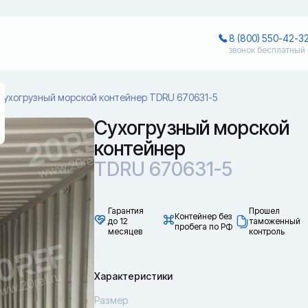
8 (800) 550-42-3
звонок бесплатный
Сухогрузный морской контейнер TDRU 670631-5
Сухогрузный морской
контейнер
TDRU 670631-5
Гарантия
Прошел
Контейнер без
до 12
таможенный
пробега по РФ
месяцев
контроль
Характеристики
Размер