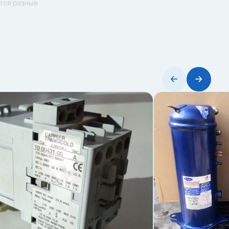
ются разные
ожно раньше).
едленно.
ремя (RTC),