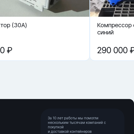
тор (30A)
Компрессор с
синий
00 ₽
290 000 
За 10 лет работы мы помогли
нескольким тысячам компаний с
покупкой
и доставкой контейнеров