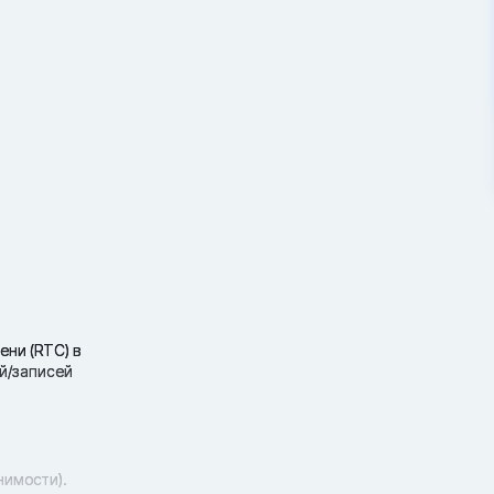
ени (RTC) в
ий/записей
нимости).