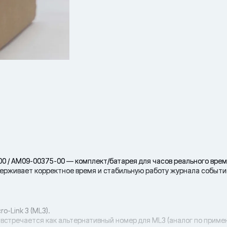
-00 / AM09-00375-00 — комплект/батарея для часов реального врем
поддерживает корректное время и стабильную работу журнала событ
o-Link 3 (ML3).
 встречается как альтернативный номер для ML3 (аналог по приме