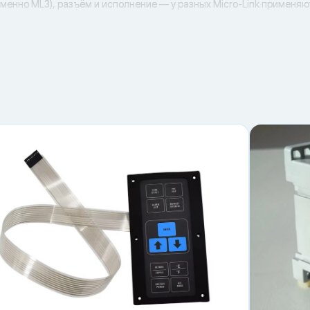
именно ML3), разъём и исполнение — у разных Micro-Link применя
и (при повторном появлении рекомендуют заменить батарею как м
на потеря/повреждение данных; батарею требуется заменить нем
ьте и при необходимости восстановите параметры контроллера: в
к некорректной работы и ошибок в записях.
ие/комплектность)
5-00 / AM09-00375-00» в Ставрополе в компании 20РЕФ.
ра/установки и подтверждение версии Micro-Link.
то же?
ery?
ны батареи?