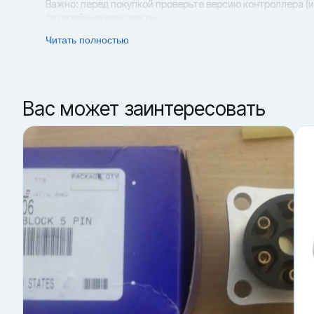
Важно: перед покупкой проверьте версию контроллера (
батарейные комплекты.
Когда батарею RTC нужно менять
Читать полностью
· dAL86 — предупреждение о низком заряде RTC-батаре
· dAL87 — критическое состояние RTC-батареи: возмож
Что сделать после замены
После установки новой RTC-батареи обязательно провер
уставку, конфигурацию и коды функций. Это снижает рис
Вас может заинтересовать
Параметры подбора
· Тип: RTC battery / Battery Replacement Kit для ML3
· Контроллер: Micro-Link 3 (ML3)
· Подбор: по артикулу + по исполнению (разъём/креплен
· Номера: 09-00375-00, AM09-00375-00
Купить «Батарея контроллера ML3 (RTC battery) 09-0037
Для точного подбора отправьте фото шильдика контролле
▼ 09-00375-00 и AM09-00375-00 — это одно и 
▼ Для каких контроллеров подходит эта RTC batt
▼ Что означают dAL86 и dAL87?
▼ Нужно ли настраивать контроллер после заме
▼ Какие данные ускорят подбор?
▼ Где купить RTC battery для ML3 в Ставрополе?