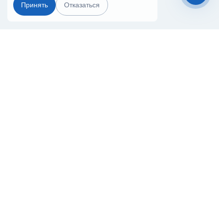
Принять
Отказаться
Чат-мессенджер
Главная
Терминалы
Каталог
Услуги
Лизинг
Контакты
Партнёры
Реквизиты
Оплата
Вопрос-Ответ
Отзывы
8 (800) 550-42-32
stavropol@20ref.ru
г. Ставрополь, Кулакова пр., 28б
За 10 лет работы мы помогли нескольким тысячам компаний с
покупкой
и доставкой контейнеров
Начните развивать свой бизнес с 20РЕФ сегодня
© 2008–2026.
Все права защищены.