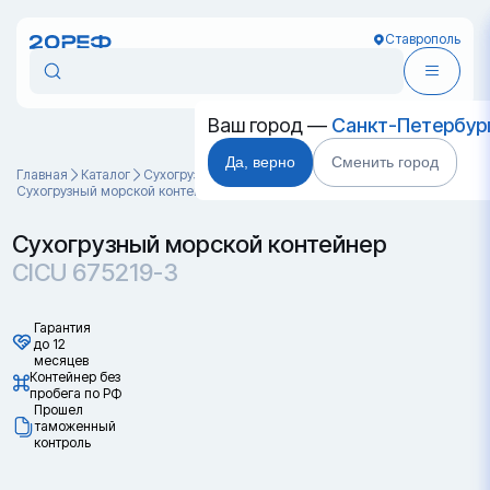
Ставрополь
Ваш город —
Санкт-Петербур
Да, верно
Сменить город
Главная
Каталог
Cухогрузные морские контейнеры
Сухогрузный морской контейнер CICU 675219-3
Сухогрузный морской контейнер
CICU 675219-3
Гарантия
до 12
месяцев
Контейнер без
пробега по РФ
Прошел
таможенный
контроль