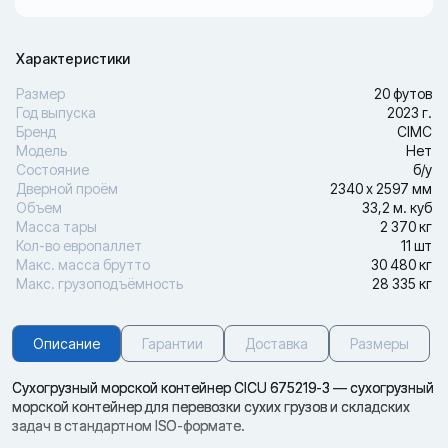
Характеристики
Размер
20 футов
Год выпуска
2023 г.
Бренд
CIMC
Модель
Нет
Состояние
б/у
Дверной проём
2340 х 2597 мм
Объем
33,2 м. куб
Масса тары
2 370 кг
Кол-во европаллет
11 шт
Макс. масса брутто
30 480 кг
Макс. грузоподъёмность
28 335 кг
Описание
Гарантии
Доставка
Размеры
Сухогрузный морской контейнер CICU 675219-3 — сухогрузный
морской контейнер для перевозки сухих грузов и складских
задач в стандартном ISO-формате.