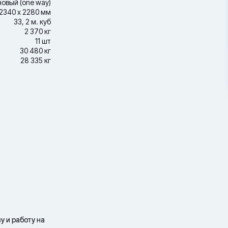
новый (one way)
2340 х 2280 мм
33, 2 м. куб
2 370 кг
11 шт
30 480 кг
28 335 кг
у и работу на