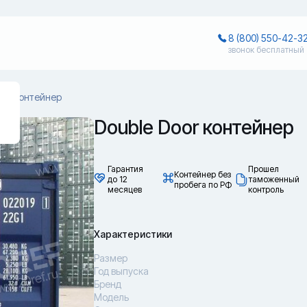
8 (800) 550-42-3
звонок бесплатный
oor контейнер
Double Door контейнер
Гарантия
Прошел
Контейнер без
до 12
таможенный
пробега по РФ
месяцев
контроль
Характеристики
Размер
Год выпуска
Бренд
Модель