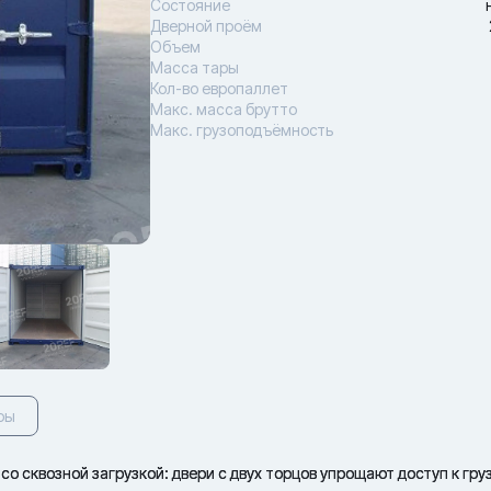
Состояние
Дверной проём
Объем
Масса тары
Кол-во европаллет
Макс. масса брутто
Макс. грузоподъёмность
ры
со сквозной загрузкой: двери с двух торцов упрощают доступ к груз