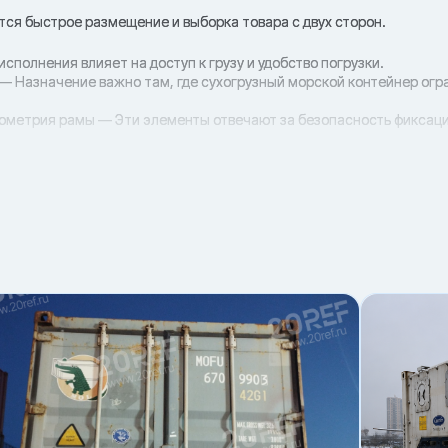
ется быстрое размещение и выборка товара с двух сторон.
исполнения влияет на доступ к грузу и удобство погрузки.
— Назначение важно там, где сухогрузный морской контейнер огр
еометрия рамы — Эти элементы отвечают за безопасность фиксаци
погрузки с типом контейнера снижает риски и простои.
инальной техникой.
тойчивость груза.
ку/сквозной) и способ погрузки.
па
рузка
е партии
мы