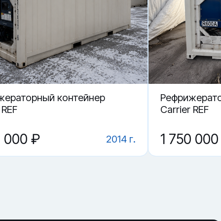
жераторный контейнер
Рефрижерато
 REF
Carrier REF
0 000 ₽
1 750 000
2014 г.