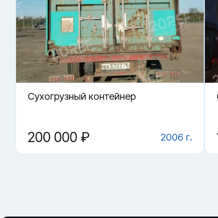
Купить «Double Door контейнер 20 футов» в Севастополе.
▼ От чего зависит цена на Double Door контейне
▼ Что критично проверить?
▼ Для каких задач используют чаще всего?
▼ Где купить Double Door контейнер 20 футов в 
▼ Чем спецконтейнер полезнее обычного?
Cухогрузный контейнер
200 000 ₽
2006 г.