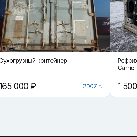
р 20 футов?
Севастополе?
Cухогрузный контейнер
Рефри
Carrier
165 000 ₽
1 50
2007 г.