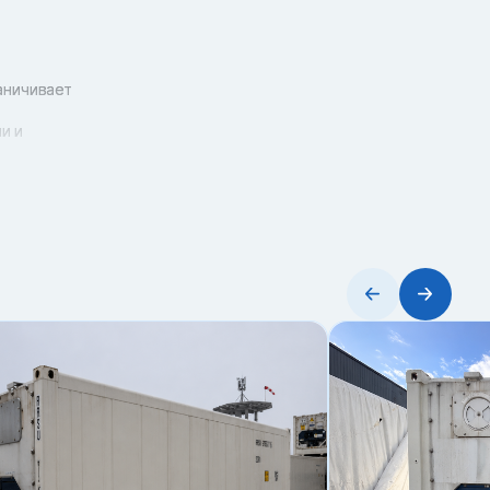
аничивает
и и