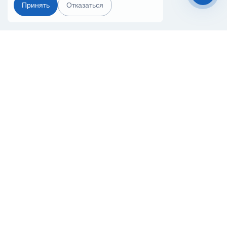
Принять
Отказаться
Чат-мессенджер
Главная
Терминалы
Каталог
Услуги
Лизинг
Контакты
Партнёры
Реквизиты
Оплата
Вопрос-Ответ
Отзывы
8 (800) 550-42-32
sevastopol@20ref.ru
г. Севастополь, ул. Отрадная, 17/1
За 10 лет работы мы помогли нескольким тысячам компаний с
покупкой
и доставкой контейнеров
Начните развивать свой бизнес с 20РЕФ сегодня
© 2008–2026.
Все права защищены.