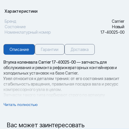
Характеристики
Бренд
Carrier
Состояние
Новый
Номенклатурный номер
17-40025-00
Описание
Гарантии
Доставка
Втулка коленвала Carrier 17-40025-00 — запчасть для
обслуживания и ремонта рефрижераторных контейнеров и
холодильных установок на базе Carrier.
Узел относится к деталям трения: от его состояния зависит
стабильность вращения, правильная посадка вала и ресурс
компрессорного узла в целом.
Запчасти такого типа подбирают строго по артикулу
(посадочные размеры, ремонтный размер/версия,
Читать полностью
совместимость с конкретной сборкой).
Это снижает риск повторного ремонта и незапланированного
простоя контейнера.
Артикул: 17-40025-00
Вас может заинтересовать
Параметры подбора