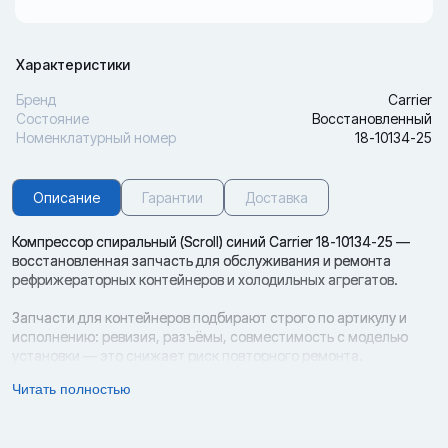
Характеристики
Бренд
Carrier
Состояние
Восстановленный
Номенклатурный номер
18-10134-25
Описание
Гарантии
Доставка
Компрессор спиральный (Scroll) синий Carrier 18-10134-25 —
восстановленная запчасть для обслуживания и ремонта
рефрижераторных контейнеров и холодильных агрегатов.
Запчасти для контейнеров подбирают строго по артикулу и
исполнению: ревизия, разъёмы, совместимость с моделью
установки — это снижает риск повторного ремонта.
Читать полностью
Артикул: 18-10134-25
Параметры подбора:
· Тип: компрессор — Тип влияет на производительность