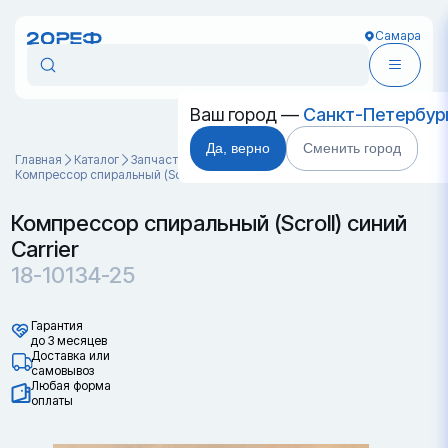
Самара
Ваш город —
Санкт-Петербур
Да, верно
Сменить город
Главная
Каталог
Запчасти для контейнеров
Компрессор спиральный (Scroll) синий Carrier 18-10134-25
Компрессор спиральный (Scroll) синий
Carrier
18-10134-25
Гарантия
до 3 месяцев
Доставка или
самовывоз
Любая форма
оплаты