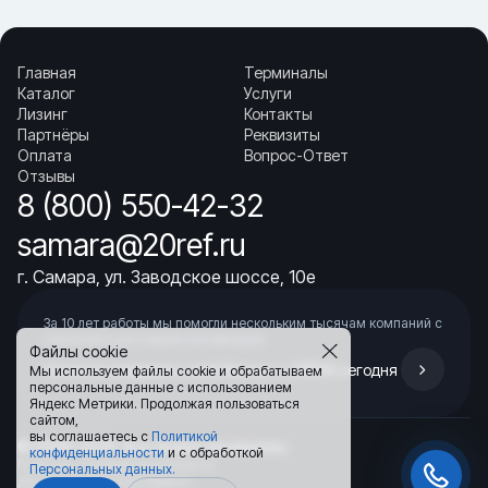
совпадения номера?
▼ Какие данные ускорят подбор?
▼ Где купить Компрессор спиральный (Scroll) синий
Carrier 18-10134-25 в Самаре?
Главная
Терминалы
▼ Как правильно подобрать Компрессор спиральный
Каталог
Услуги
(Scroll) синий Carrier 18-10134-25 по артикулу?
Лизинг
Контакты
Партнёры
Реквизиты
Оплата
Вопрос-Ответ
Отзывы
8 (800) 550-42-32
samara@20ref.ru
г. Самара, ул. Заводское шоссе, 10е
За 10 лет работы мы помогли нескольким тысячам компаний с
покупкой
и доставкой контейнеров
Файлы cookie
Начните развивать свой бизнес с 20РЕФ сегодня
Мы используем файлы cookie и обрабатываем
персональные данные с использованием
Яндекс Метрики. Продолжая пользоваться
сайтом,
вы соглашаетесь с
Политикой
© 2008–2026.
Все права защищены.
конфиденциальности
и с обработкой
Политика конфиденциальности
Персональных данных.
Договор публичной оферты