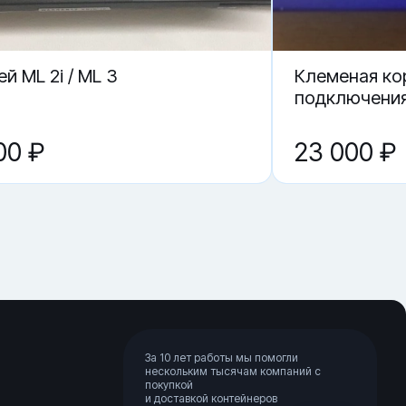
01?
й ML 2i / ML 3
Клеменая ко
-01 по
подключени
00 ₽
23 000 ₽
За 10 лет работы мы помогли
нескольким тысячам компаний с
покупкой
и доставкой контейнеров