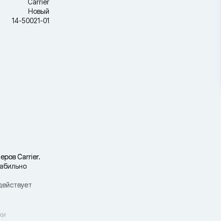
Carrier
Новый
14-50021-01
ров Carrier.
табильно
 действует
ки