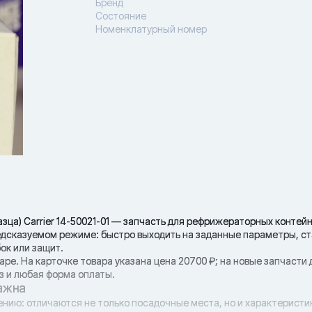
Бренд
Состояние
Номенклатурный номер
а) Carrier 14-50021-01 — запчасть для рефрижераторных контейне
едсказуемом режиме: быстро выходить на заданные параметры, с
ок или защит.
аре. На карточке товара указана цена 20700 ₽; на новые запчасти
з и любая форма оплаты.
ажна
ению: отличаются не только посадочные места, но и характеристи