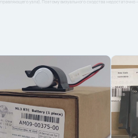
 управляющего узла). Поэтому визуального сходства недостаточно
артикула;
ючения;
ный конденсатор, отказ вентилятора, плохие контакты), из-за чего
или по похожему названию. Даже у одной и той же детали могут б
оэтому ориентируйтесь на точный номенклатурный номер 14-50021-
то шильдика установки и фото узла — это обычно быстрее, чем во
улирующий всасывающей линии (старого образца) Carr
а через косвенные симптомы: нестабильная работа, ошибки по цеп
иклов, усиление вибраций или отказ реакции на управление (в за
плообменников, состояние проводки) не помогает, замену детали п
и быстро и точно. Покупка по артикулу снижает риск несовместим
емонт без сюрпризов. Чтобы уточнить наличие и актуальную цену 
ючения.