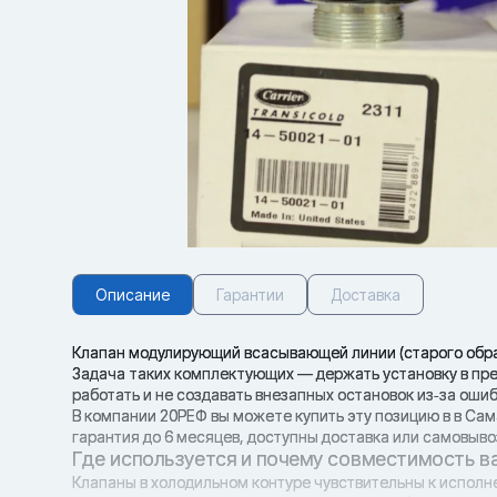
Описание
Гарантии
Доставка
Клапан модулирующий всасывающей линии (старого образц
Задача таких комплектующих — держать установку в пр
работать и не создавать внезапных остановок из‑за ошиб
В компании 20РЕФ вы можете купить эту позицию в в Сам
гарантия до 6 месяцев, доступны доставка или самовыво
Где используется и почему совместимость в
Клапаны в холодильном контуре чувствительны к исполн