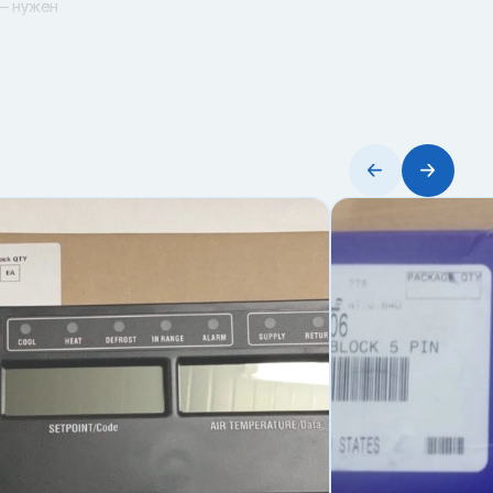
 — нужен
 симптом быстро
ыть разные
01 и
зврат и
ier 14-
ям/
висимости от
о артикулу
ости, а
в в Самаре,