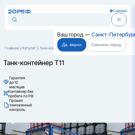
Самара
Ваш город —
Санкт-Петербур
Да, верно
Сменить город
Главная
Каталог
Танк-контейнеры
Танк-контейнер Т11
Танк-контейнер Т11
Гарантия
до 12
месяцев
Контейнер без
пробега по РФ
Прошел
таможенный
контроль