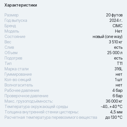
Характеристики
Размер
20 футов
Год выпуска
2024 г.
Бренд
CIMC
Модель
Нет
Состояние
новый (one way)
Вес
3 510 кг
Слив
есть
Объем
25 000 л
Подогрев
есть
Тип
Т11
Марка стали
316L
Гуммирование
нет
Кол-во секций
1 шт
Волногаситель
нет
Рабочее давление
4 бар
Проверочное давление
6 бар
Макс. грузоподъёмность:
36 000 кг
Температура окружающей среды
-40..+40 °С
Толщина внутренней стенки цистерны:
4,5 мм
Расчетная температура перевозимого вещества
до 130 °С