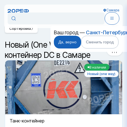
Самара
Сортировка
Ваш город —
Санкт-Петербур
Да, верно
Сменить город
Новый (One Way) танк-
контейнер DC в Самаре
В наличии
Новый (one way)
Танк-контейнер