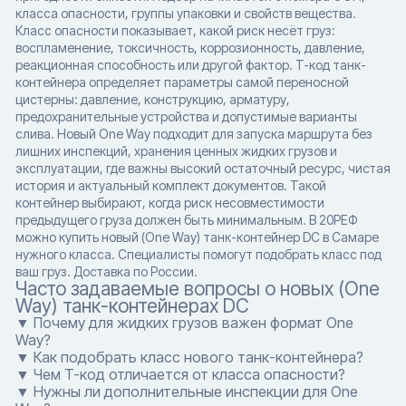
класса опасности, группы упаковки и свойств вещества.
Класс опасности показывает, какой риск несёт груз:
воспламенение, токсичность, коррозионность, давление,
реакционная способность или другой фактор. T-код танк-
контейнера определяет параметры самой переносной
цистерны: давление, конструкцию, арматуру,
предохранительные устройства и допустимые варианты
слива. Новый One Way подходит для запуска маршрута без
лишних инспекций, хранения ценных жидких грузов и
эксплуатации, где важны высокий остаточный ресурс, чистая
история и актуальный комплект документов. Такой
контейнер выбирают, когда риск несовместимости
предыдущего груза должен быть минимальным. В 20РЕФ
можно купить новый (One Way) танк-контейнер DC в Самаре
нужного класса. Специалисты помогут подобрать класс под
ваш груз. Доставка по России.
Часто задаваемые вопросы о новых (One
Way) танк-контейнерах DC
▼ Почему для жидких грузов важен формат One
Way?
▼ Как подобрать класс нового танк-контейнера?
▼ Чем T-код отличается от класса опасности?
▼ Нужны ли дополнительные инспекции для One