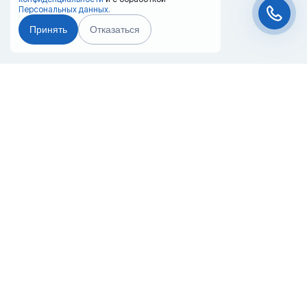
Персональных данных.
Принять
Отказаться
Чат-мессенджер
Главная
Терминалы
Каталог
Услуги
Лизинг
Контакты
Партнёры
Реквизиты
Оплата
Вопрос-Ответ
Отзывы
8 (800) 550-42-32
samara@20ref.ru
г. Самара, ул. Заводское шоссе, 10е
За 10 лет работы мы помогли нескольким тысячам компаний с
покупкой
и доставкой контейнеров