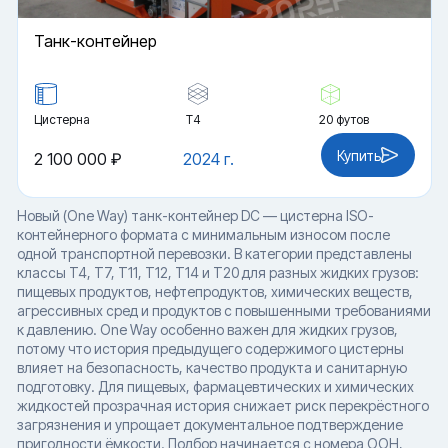
Танк-контейнер
Цистерна
Т4
20 футов
Купить
2 100 000 ₽
2024 г.
Новый (One Way) танк-контейнер DC — цистерна ISO-
контейнерного формата с минимальным износом после
одной транспортной перевозки. В категории представлены
классы T4, T7, T11, T12, T14 и T20 для разных жидких грузов:
пищевых продуктов, нефтепродуктов, химических веществ,
агрессивных сред и продуктов с повышенными требованиями
к давлению. One Way особенно важен для жидких грузов,
потому что история предыдущего содержимого цистерны
влияет на безопасность, качество продукта и санитарную
подготовку. Для пищевых, фармацевтических и химических
жидкостей прозрачная история снижает риск перекрёстного
загрязнения и упрощает документальное подтверждение
пригодности ёмкости. Подбор начинается с номера ООН,