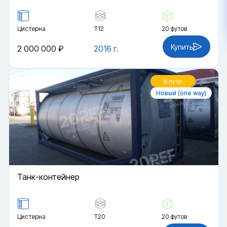
Цистерна
Т12
20 футов
Купить
2 000 000 ₽
2016 г.
В пути
Новый (one way)
Танк-контейнер
Цистерна
Т20
20 футов