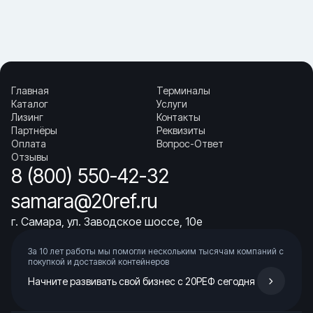
· задачи, где важно безопасное крепление и быстрая погрузка
· негабарит и тяжёлые грузы, требующие удобного доступа
Как выбирать:
· определите требуемый способ погрузки и тип исполнения
· проверьте платформу/настил и точки крепления
· оцените геометрию рамы и общее состояние контейнера
Главная
Терминалы
Купить «Flat Rack контейнер 40 футов (складной)» в Самаре.
Каталог
Услуги
▼ От чего зависит цена на Flat Rack контейнер 40
Лизинг
Контакты
футов (складной)?
Партнёры
Реквизиты
▼ Что критично проверить?
Оплата
Вопрос-Ответ
▼ Для каких задач используют чаще всего?
Отзывы
▼ Где купить Flat Rack контейнер 40 футов (складной)
8 (800) 550-42-32
в Самаре?
▼ Чем спецконтейнер полезнее обычного?
samara@20ref.ru
г. Самара, ул. Заводское шоссе, 10е
За 10 лет работы мы помогли нескольким тысячам компаний с
покупкой
и доставкой контейнеров
Начните развивать свой бизнес с 20РЕФ сегодня