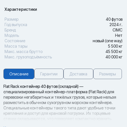
Характеристики
Размер
40 футов
Год выпуска
2024 г.
Бренд
CIMC
Модель
Нет
Состояние
новый (one way)
Масса тары
5 500 кг
Макс. масса брутто
45 500 кг
Макс. грузоподъёмность
40 000 кг
Описание
Гарантии
Доставка
Размеры
Flat Rack контейнер 40 футов (складной) —
специализированный контейнер-платформа (Flat Rack) для
перевозки негабаритных и тяжёлых грузов, которые нельзя
разместить в обычном сухогрузном морском контейнере.
Специальные контейнеры такого типа дают удобные точки
крепления и доступ для крановой погрузки. Их торцевые
стенки складываются, что позволяет компактно хранить
контейнеры в сложенном виде друг на друге.