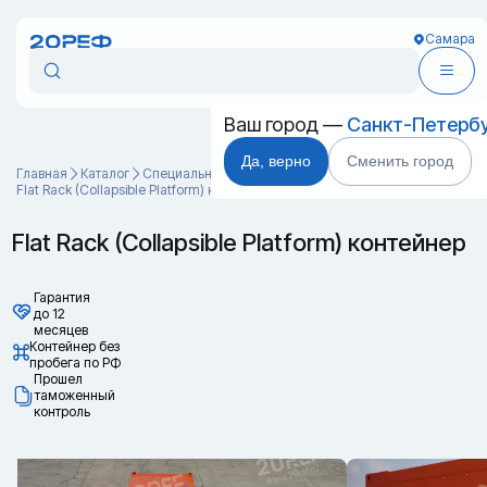
Самара
Ваш город —
Санкт-Петерб
Да, верно
Сменить город
Главная
Каталог
Специальные контейнеры
Flat Rack (Collapsible Platform) контейнер
Flat Rack (Collapsible Platform) контейнер
Гарантия
до 12
месяцев
Контейнер без
пробега по РФ
Прошел
таможенный
контроль