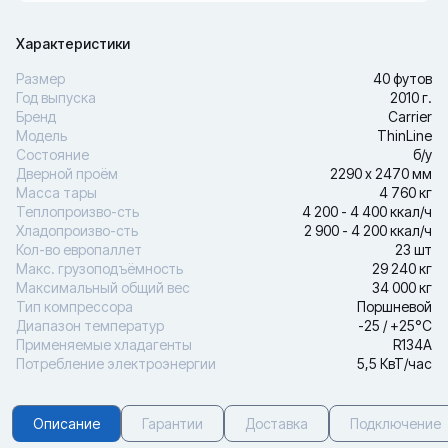
Характеристики
Размер
40 футов
Год выпуска
2010 г.
Бренд
Carrier
Модель
ThinLine
Состояние
б/у
Дверной проём
2290 х 2470 мм
Масса тары
4 760 кг
Теплопроизво-сть
4 200 - 4 400 ккал/ч
Хладопроизво-сть
2 900 - 4 200 ккал/ч
Кол-во европаллет
23 шт
Макс. грузоподъёмность
29 240 кг
Максимальный общий вес
34 000 кг
Тип компрессора
Поршневой
Диапазон температур
-25 / +25°С
Применяемые хладагенты
R134A
Потребление электроэнергии
5,5 КвТ/час
Описание
Гарантии
Доставка
Подключение