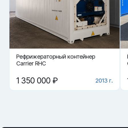
Купить «Рефрижераторный контейнер EGHU 501106-3» в 
▼ Какие грузы возят в рефконтейнере?
▼ Что важнее: агрегат или корпус?
▼ Где купить Рефрижераторный контейнер EGHU 
▼ Как понять, что контейнер держит режим?
▼ От чего зависит цена на Рефрижераторный ко
Рефрижераторный контейнер
Carrier RHC
1 350 000 ₽
2013 г.