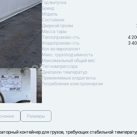
Год выпуска
Бренд
Модель
Состояние
Дверной проём
Масса тары
Теплопроизво-сть
4 20
Хладопроизво-сть
3 40
Кол-во европаллет
Макс. грузоподъёмность
Максимальный общий вес
Тип компрессора
Диапазон температур
Применяемые хладагенты
Потребление электроэнергии
ючение
Размеры
аторный контейнер для грузов, требующих стабильной температу