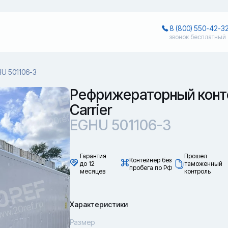
8 (800) 550-42-3
звонок бесплатный
U 501106-3
Рефрижераторный конт
Carrier
EGHU 501106-3
Гарантия
Прошел
Контейнер без
до 12
таможенный
пробега по РФ
месяцев
контроль
Характеристики
Размер