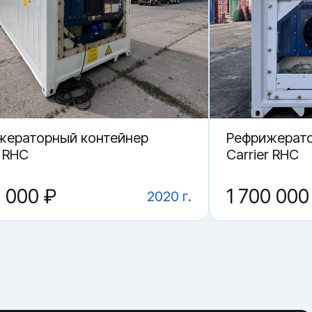
жераторный контейнер
Рефрижерато
r RHC
Carrier RHC
0 000 ₽
1 700 000
2020 г.