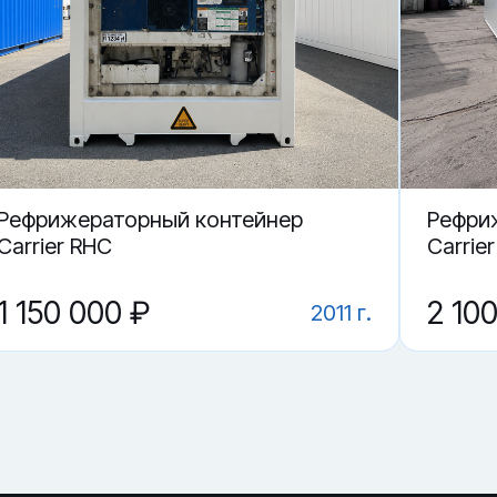
Самаре.
501106-3 в Самаре?
нтейнер EGHU 501106-3?
Рефрижераторный контейнер
Рефри
Carrier RHC
Carrie
1 150 000 ₽
2 10
2011 г.