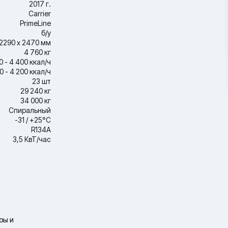
2017 г.
Carrier
PrimeLine
б/у
2290 х 2470 мм
4 760 кг
0 - 4 400 ккал/ч
0 - 4 200 ккал/ч
23 шт
29 240 кг
34 000 кг
Спиральный
-31 / +25°С
R134A
3,5 КвТ/час
ры и