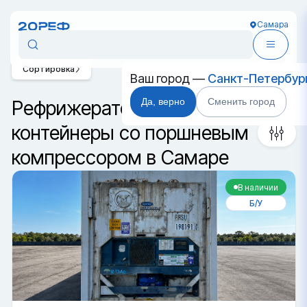
Самара
Сортировка
Ваш город —
Санкт-Петербур
Да, верно
Сменить город
Рефрижераторные
контейнеры со поршневым
компрессором в Самаре
В наличии
Б/У