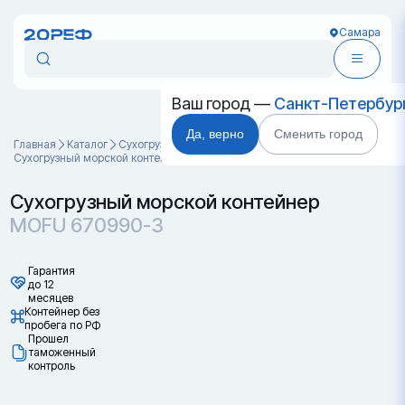
Самара
Ваш город —
Санкт-Петербур
Да, верно
Сменить город
Главная
Каталог
Cухогрузные морские контейнеры
Сухогрузный морской контейнер MOFU 670990-3
Сухогрузный морской контейнер
MOFU 670990-3
Гарантия
до 12
месяцев
Контейнер без
пробега по РФ
Прошел
таможенный
контроль