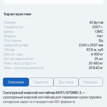
Характеристики
Размер
40 футов
Год выпуска
2007 г.
Бренд
CIMC
Модель
Нет
Состояние
б/у
Дверной проём
2340 х 2597 мм
Объем
67,8 м. куб
Масса тары
4 000 кг
Кол-во европаллет
25 шт
Макс. масса брутто
30 480 кг
Макс. грузоподъёмность
26 840 кг
Описание
Гарантии
Доставка
Размеры
Сухогрузный морской контейнер MOFU 670990-3 —
сухогрузный морской контейнер для перевозки сухих грузов и
складских задач в стандартном ISO-формате.