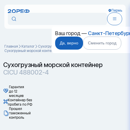
Пермь
Ваш город —
Санкт-Петербур
Да, верно
Сменить город
Главная
Каталог
Cухогрузные морские контейнеры
Сухогрузный морской контейнер CICU 488002-4
Сухогрузный морской контейнер
CICU 488002-4
Гарантия
до 12
месяцев
Контейнер без
пробега по РФ
Прошел
таможенный
контроль