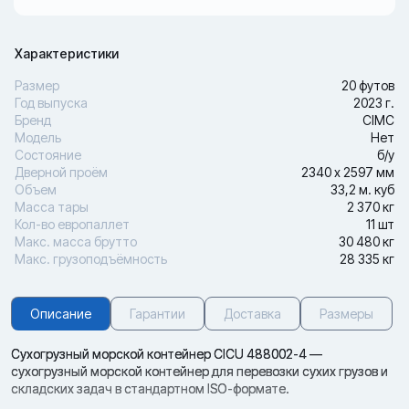
Характеристики
Размер
20 футов
Год выпуска
2023 г.
Бренд
CIMC
Модель
Нет
Состояние
б/у
Дверной проём
2340 х 2597 мм
Объем
33,2 м. куб
Масса тары
2 370 кг
Кол-во европаллет
11 шт
Макс. масса брутто
30 480 кг
Макс. грузоподъёмность
28 335 кг
Описание
Гарантии
Доставка
Размеры
Сухогрузный морской контейнер CICU 488002-4 —
сухогрузный морской контейнер для перевозки сухих грузов и
складских задач в стандартном ISO-формате.