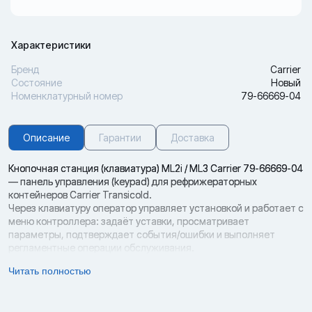
Характеристики
Бренд
Carrier
Состояние
Новый
Номенклатурный номер
79-66669-04
Описание
Гарантии
Доставка
Кнопочная станция (клавиатура) ML2i / ML3 Carrier 79-66669-04
— панель управления (keypad) для рефрижераторных
контейнеров Carrier Transicold.
Через клавиатуру оператор управляет установкой и работает с
меню контроллера: задаёт уставки, просматривает
параметры, подтверждает события/ошибки и выполняет
регламентные операции обслуживания.
Позиция применяется на установках Carrier с контроллерами
Читать полностью
Micro-Link 2i и Micro-Link 3. По данным поставщиков, такая
клавиатура встречается на контейнерных агрегатах линеек
ThinLINE / PrimeLINE / EliteLINE при наличии ML2i/ML3.