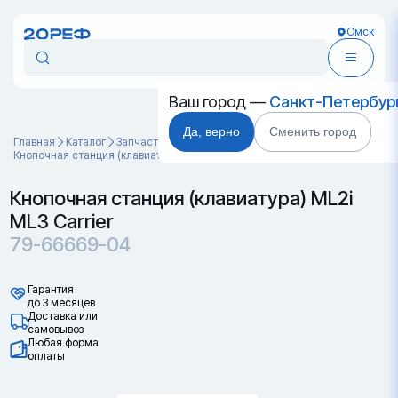
Омск
Ваш город —
Санкт-Петербур
Да, верно
Сменить город
Главная
Каталог
Запчасти для контейнеров
Кнопочная станция (клавиатура) ML2i ML3 Carrier 79-66669-04
Кнопочная станция (клавиатура) ML2i
ML3 Carrier
79-66669-04
Гарантия
до 3 месяцев
Доставка или
самовывоз
Любая форма
оплаты