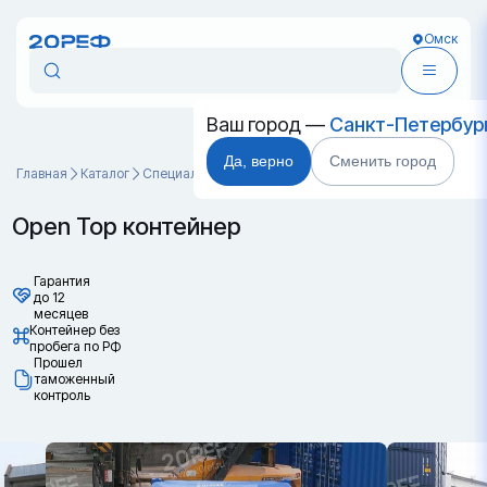
Омск
Ваш город —
Санкт-Петербур
Да, верно
Сменить город
Главная
Каталог
Специальные контейнеры
Open Top контейнер
Open Top контейнер
Гарантия
до 12
месяцев
Контейнер без
пробега по РФ
Прошел
таможенный
контроль