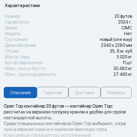
Характеристики
Размер
20 футов
Год выпуска
2024 г.
Бренд
CIMC
Модель
Нет
Состояние
новый (one way)
Дверной проём
2340 х 2280 мм
Объем
35, 6 м. куб
Масса тары
3 020 кг
Кол-во европаллет
11 шт
Макс. масса брутто
30 480 кг
Макс. грузоподъёмность
27 460 кг
Описание
Гарантии
Доставка
Размеры
Open Top контейнер 20 футов — контейнер Open Top:
рассчитан на верхнюю погрузку краном и удобен для грузов
нестандартной высоты.
Среди специальных контейнеров Open Top выбирают, когда
нужна верхняя подача и надёжная фиксация груза.
Ключевые параметры исполнения: