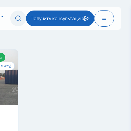
2
Получить консультацию
и
e way)