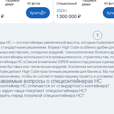
Торцевые
Торцевые
40 футов
Специальный
40 фут
двери
двери
2024 г.
Купить
Куп
 ₽
1 300 000 ₽
1
ры HC — это контейнеры увеличенной высоты, которые позволяют
 стандартными решениями. Формат High Cube особенно удобен дл
ьных мастерских, складских модулей, технологических блоков и д
ие контейнеры используются в промышленности, строительстве, ло
онтейнеры HC в Омске в компании 20РЕФ можно под разные сцена
ание бытовых или технических модулей. Усиленная металлическая
бъём делают High Cube практичным решением для бизнеса. Мы по
назначению, чтобы он соответствовал вашему проекту и условиям 
даваемые вопросы о спецконтейнерах HC
контейнер HC отличается от стандартного контейнера?
х задач чаще покупают спецконтейнеры HC?
ерить перед покупкой спецконтейнера HC?