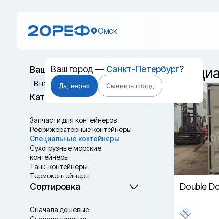
Омск
Ваш город —
Санкт-Петербург
?
Ваш выбор
Специа
Сбросить
В наличии
Да, верно
Сменить город
Категории
Запчасти для контейнеров
Рефрижераторные контейнеры
Специальные контейнеры
Cухогрузные морские
контейнеры
Танк-контейнеры
Термоконтейнеры
Сортировка
Double D
Сначала дешевые
Сначала дорогие