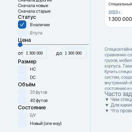
Специальный
Сначала новые
Сначала старые
2023 г.
Статус
1 300 000
В наличии
В пути
Цена
Спецконтейне
от
до
сравнению со
грузов, мобил
Размер
корпуса. Так
HC
Купить спецк
систем, созд
DC
внутренний о
Объём
состоянию и 
20 футов
Часто за
▼ Чем спец
40 футов
▼ Для каки
Состояние
▼ Что пров
Б/У
Новый (one way)