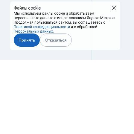
Файлы cookie
Мы используем файлы cookie и обрабатываем
персональные данные с использованием Яндекс Метрики.
Продолжая пользоваться сайтом,
вы соглашаетесь с
Политикой конфиденциальности
и с обработкой
Персональных данных.
Принять
Отказаться
Главная
Терминалы
8 (
Каталог
Услуги
oms
Лизинг
Контакты
Партнёры
Реквизиты
г. Омс
Оплата
Вопрос-Ответ
склад
Отзывы
© 2008–2026.
Все права защищены.