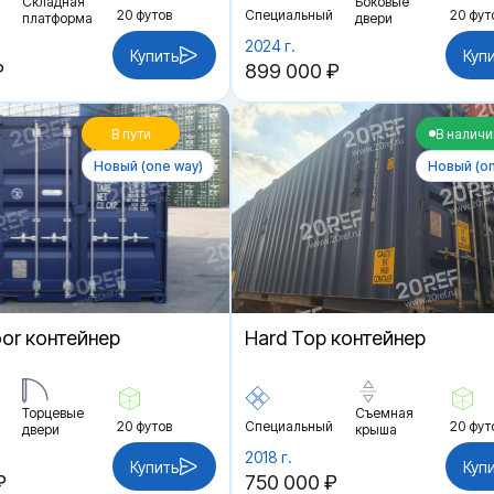
Складная
Боковые
20 футов
Специальный
20 фут
платформа
двери
2024 г.
Купить
Куп
₽
899 000 ₽
В пути
В наличи
Новый (one way)
Новый (on
oor контейнер
Hard Top контейнер
Торцевые
Съемная
20 футов
Специальный
20 фут
двери
крыша
2018 г.
Купить
Куп
₽
750 000 ₽