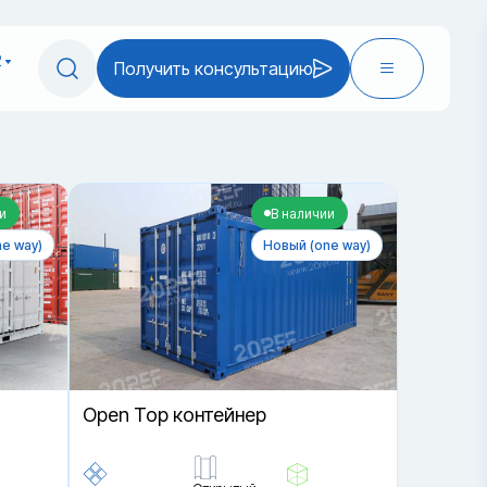
2
Получить консультацию
и
В наличии
e way)
Новый (one way)
Open Top контейнер