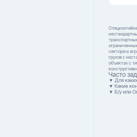
Спецконтейне
нестандартных
транспортные
ограниченных
секторе и аг
грузов с нес
объектах с т
конструктивн
Часто за
▼ Для каки
▼ Какие кон
▼ Б/у или 