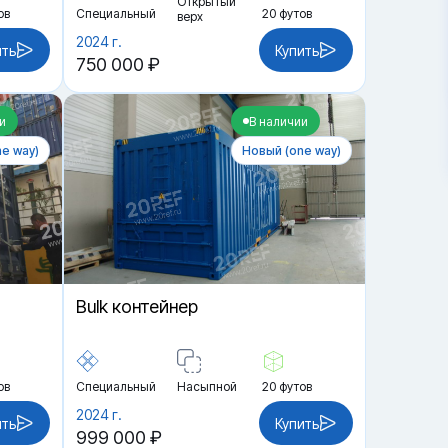
Открытый
ов
Специальный
20 футов
верх
2024 г.
ить
Купить
750 000 ₽
и
В наличии
e way)
Новый (one way)
Bulk контейнер
ов
Специальный
Насыпной
20 футов
2024 г.
ить
Купить
999 000 ₽