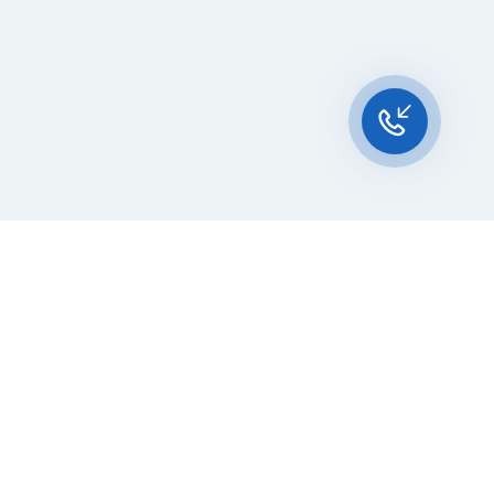
Чат-мессенджер
За 10 лет работы мы помогли
нескольким тысячам компаний с
покупкой
и доставкой контейнеров
Начните развивать свой
бизнес с 20РЕФ сегодня
бличной оферты
Персональные данные
Получение рекламных рассылок