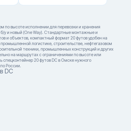
м по высоте исполнении для перевозки и хранения
нии б/у и новый (One Way). Стандартные монтажные и
в и объектов, компактный формат 20 футов удобен на
 промышленной логистике, строительстве, нефтегазовом
троительной техники, промышленных конструкций и других
ельно на маршрутах с ограничениями по высоте или
ь спецконтейнер 20 футов DC в Омске нужного
по России.
ов DC