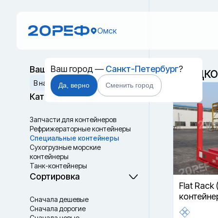
Омск
Ваш город —
Санкт-Петербург
?
Ваш выбор
Спецко
Сбросить
В наличии
В пути
Да, верно
Сменить город
Категории
Запчасти для контейнеров
Рефрижераторные контейнеры
Специальные контейнеры
Cухогрузные морские
контейнеры
Танк-контейнеры
Термоконтейнеры
Сортировка
Flat Rack 
контейне
Сначала дешевые
Сначала дорогие
Сначала новые