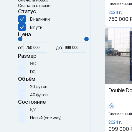
Специальный
Сначала старые
Статус
2024 г.
750 000 
В наличии
В пути
Цена
от
до
Размер
HC
DC
Объём
20 футов
Double D
40 футов
Состояние
Б/У
Специальный
Новый (one way)
2024 г.
999 000 