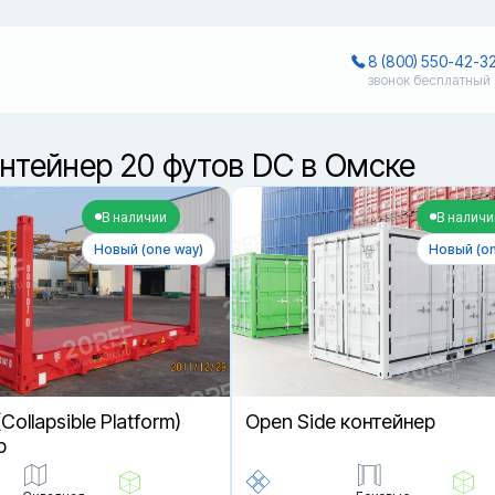
8 (800) 550-42-3
звонок бесплатный
нтейнер 20 футов DC в Омске
В наличии
В наличи
Новый (one way)
Новый (on
(Collapsible Platform)
Open Side контейнер
р