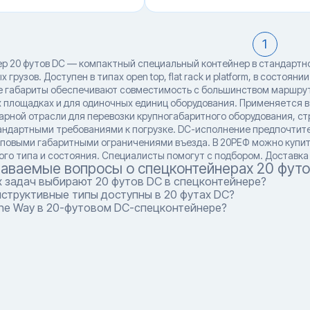
1
р 20 футов DC — компактный специальный контейнер в стандартно
 грузов. Доступен в типах open top, flat rack и platform, в состоя
 габариты обеспечивают совместимость с большинством маршруто
 площадках и для одиночных единиц оборудования. Применяется в
рарной отрасли для перевозки крупногабаритного оборудования, с
тандартными требованиями к погрузке. DC-исполнение предпочтит
иповыми габаритными ограничениями въезда. В 20РЕФ можно купит
ого типа и состояния. Специалисты помогут с подбором. Доставка 
даваемые вопросы о спецконтейнерах 20 фут
х задач выбирают 20 футов DC в спецконтейнере?
структивные типы доступны в 20 футах DC?
One Way в 20-футовом DC-спецконтейнере?